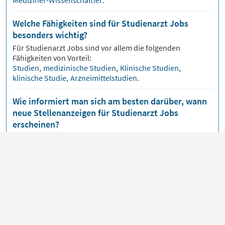
Mediziner-Wissenschaftler
.
Welche Fähigkeiten sind für Studienarzt Jobs
besonders wichtig?
Für
Studienarzt
Jobs sind vor allem die folgenden
Fähigkeiten von Vorteil:
Studien
,
medizinische Studien
,
Klinische Studien
,
klinische Studie
,
Arzneimittelstudien
.
Wie informiert man sich am besten darüber, wann
neue Stellenanzeigen für Studienarzt Jobs
erscheinen?
Über unsere
Jobmail
bekommst du
Studienarzt
Jobs
bequem per E-Mail zugeschickt, sobald neue
Stellenangebote veröffentlicht werden.
Artikel zum Thema Studienarzt