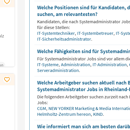
Welche Positionen sind für Kandidaten, 
suchen, am relevantesten?
Kandidaten, die nach
Systemadministrator
Jobs
für diese Stellen:
IT-Systemtechniker
,
IT-Systembetreuer
,
IT-Sys
lz
IT-Sicherheitsadministrator
.
Welche Fähigkeiten sind für Systemadmin
Für
Systemadministrator
Jobs sind vor allem di
IT-Systeme
,
Administration
,
IT-Administration
,
on
Serveradministration
.
Welche Arbeitgeber suchen aktuell nach 
Systemadministrator Jobs in Rheinland-
Die folgenden Arbeitgeber suchen zurzeit nach
Jobs:
CGM
,
NEW YORKER Marketing & Media Internati
Helmholtz-Zentrum hereon
,
KIND
.
Wie informiert man sich am besten darüb