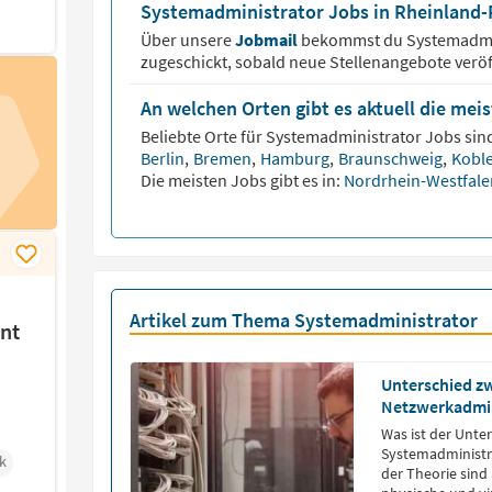
Systemadministrator Jobs in Rheinland-P
Über unsere
Jobmail
bekommst du
Systemadmi
zugeschickt, sobald neue Stellenangebote veröf
An welchen Orten gibt es aktuell die me
Beliebte Orte für
Systemadministrator
Jobs sind
Berlin
,
Bremen
,
Hamburg
,
Braunschweig
,
Kobl
Die meisten Jobs gibt es in:
Nordrhein-Westfal
Artikel zum Thema Systemadministrator
nt
Unterschied z
Netzwerkadmin
Was ist der Unte
Systemadministr
k
der Theorie sind