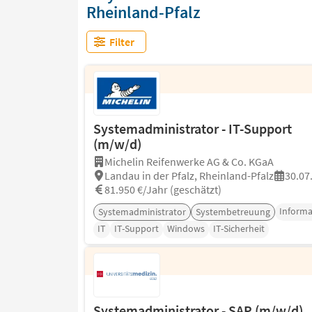
Rheinland-Pfalz
Filter
Systemadministrator - IT-Support
(m/w/d)
Michelin Reifenwerke AG & Co. KGaA
Landau in der Pfalz, Rheinland-Pfalz
30.07
81.950 €/Jahr (geschätzt)
Informa
Systemadministrator
Systembetreuung
IT
IT-Support
Windows
IT-Sicherheit
Systemadministrator - SAP (m/w/d)