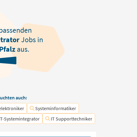
passenden
trator
Jobs in
Pfalz
aus.
uchten auch:
elektroniker
Systeminformatiker
IT-Systemintegrator
IT Supporttechniker