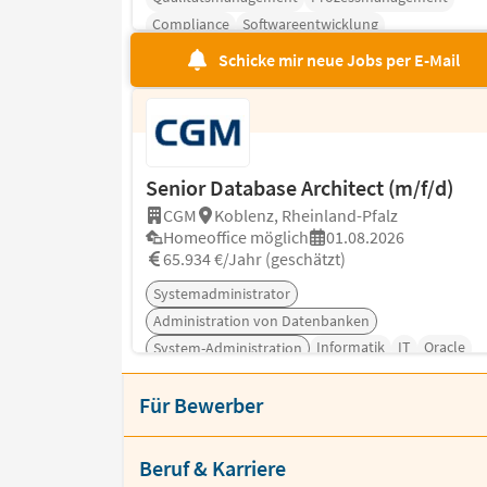
Compliance
Softwareentwicklung
Schicke mir neue Jobs per E-Mail
Senior Database Architect (m/f/d)
CGM
Koblenz, Rheinland-Pfalz
Homeoffice möglich
01.08.2026
65.934 €/Jahr (geschätzt)
Systemadministrator
Administration von Datenbanken
Informatik
IT
Oracle
System-Administration
PostgreSQL
Für Bewerber
Beruf & Karriere