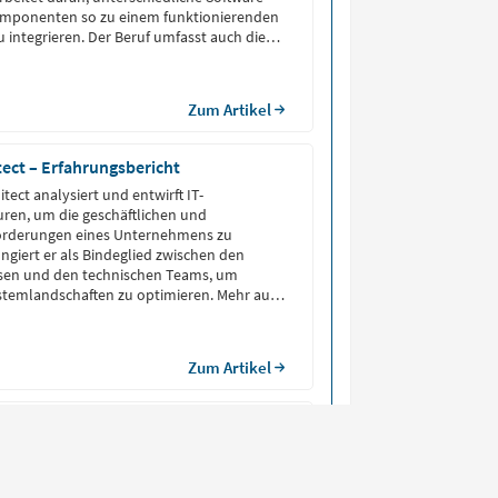
mponenten so zu einem funktionierenden
integrieren. Der Beruf umfasst auch die
hulung der Benutzer, um einen
triebsablauf zu gewährleisten.
Zum Artikel
tect – Erfahrungsbericht
itect analysiert und entwirft IT-
ren, um die geschäftlichen und
orderungen eines Unternehmens zu
ungiert er als Bindeglied zwischen den
ssen und den technischen Teams, um
stemlandschaften zu optimieren. Mehr aus
hrst du in unserem Erfahrungsbericht eines
itects.
Zum Artikel
 Fachinformatiker?
* in den Bereichen
icklung und Systemintegration können
ldung in vielen Einsatzgebieten einen Job