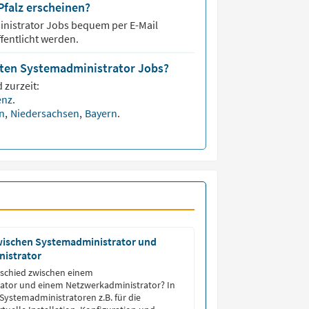
falz erscheinen?
nistrator
Jobs bequem per E-Mail
fentlicht werden.
isten Systemadministrator Jobs?
 zurzeit:
enz
.
en
,
Niedersachsen
,
Bayern
.
wischen Systemadministrator und
istrator
rschied zwischen einem
ator und einem Netzwerkadministrator? In
 Systemadministratoren z.B. für die