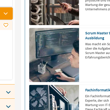
physische und vir
Wartung der gesa
Unternehmens zu
Scrum Master B
Ausbildung
Was macht ein Sc
über die Aufgabe
Scrum Master au
Erfahrungsberich
Fachinformati
Ein Fachinformati
Experte, der sich
Wartung von IT-S
Diese Fachkraft a