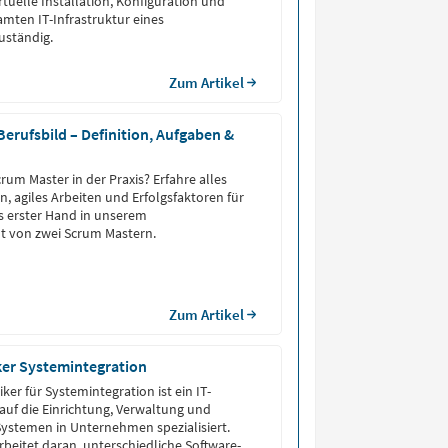
tuelle Installation, Konfiguration und
mten IT-Infrastruktur eines
ständig.
Zum Artikel
erufsbild – Definition, Aufgaben &
rum Master in der Praxis? Erfahre alles
n, agiles Arbeiten und Erfolgsfaktoren für
s erster Hand in unserem
t von zwei Scrum Mastern.
Zum Artikel
ker Systemintegration
ker für Systemintegration ist ein IT-
 auf die Einrichtung, Verwaltung und
ystemen in Unternehmen spezialisiert.
rbeitet daran, unterschiedliche Software-