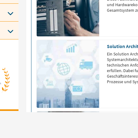
und Hardwareko
Gesamtsystem zu 
Beratung und Sc
reibungslosen Be
Solution Archi
Ein Solution Arch
Systemarchitektu
technischen Anf
erfüllen. Dabei f
Geschäftsintere
Prozesse und Sy
n
erster Hand erfä
IoT Solution Arch
Was macht ein
Fachinformatiker
Anwendungsentw
nach ihrer Ausbi