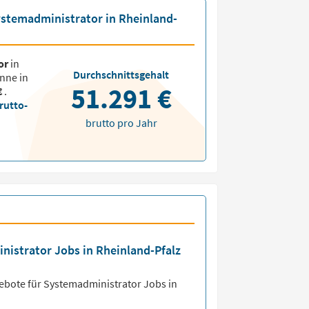
Systemadministrator in Rheinland-
or
in
Durchschnittsgehalt
nne in
51.291 €
€
.
rutto-
brutto pro Jahr
nistrator Jobs in Rheinland-Pfalz
ebote für
Systemadministrator Jobs
in