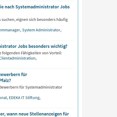
die nach Systemadministrator Jobs
 suchen, eignen sich besonders häufig
temmanager
,
System Administrator
,
istrator Jobs besonders wichtig?
e folgenden Fähigkeiten von Vorteil:
Clientadministration
,
Bewerbern für
Pfalz?
 Bewerbern für
Systemadministrator
onal
,
EDEKA IT Stiftung
,
er, wann neue Stellenanzeigen für