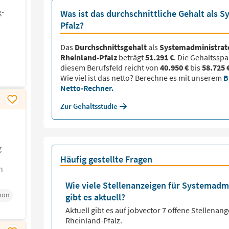
g-
Was ist das durchschnittliche Gehalt als 
Pfalz?
Das
Durchschnittsgehalt
als
Systemadministrat
Rheinland-Pfalz
beträgt
51.291 €
. Die Gehaltsspa
diesem Berufsfeld reicht von
40.950 €
bis
58.725 
Wie viel ist das netto? Berechne es mit unserem
B
Netto-Rechner.
Zur Gehaltsstudie
g-
Häufig gestellte Fragen
h
Wie viele Stellenanzeigen für Systemadmi
hon
gibt es aktuell?
Aktuell gibt es auf jobvector
7
offene Stellenang
Rheinland-Pfalz.