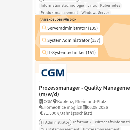
Informationstechnologie
Linux
Kubernetes
Produktmanagement
Windows Server
Passende Jobs für Dich
Serveradministrator (135)
System Administrator (137)
IT-Systemtechniker (151)
Prozessmanager - Quality Manageme
(m/w/d)
CGM
Koblenz, Rheinland-Pfalz
Homeoffice möglich
06.08.2026
71.500 €/Jahr (geschätzt)
Informatik
Wirtschaftsinformati
IT Administrator
Qualitätsmanagement
Prozessmanagement