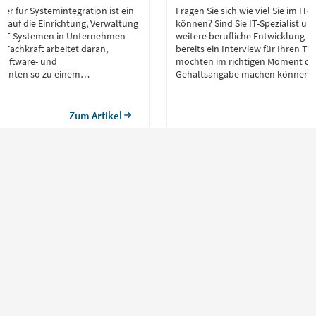
ker für Systemintegration ist ein
Fragen Sie sich wie viel Sie im IT
ch auf die Einrichtung, Verwaltung
können? Sind Sie IT-Spezialist u
 IT-Systemen in Unternehmen
weitere berufliche Entwicklung p
se Fachkraft arbeitet daran,
bereits ein Interview für Ihren T
 Software- und
möchten im richtigen Moment die 
enten so zu einem
Gehaltsangabe machen können?
 Gesamtsystem zu integrieren.
t auch die Beratung und
utzer, um einen reibungslosen
Zum Artikel
 gewährleisten.
Für Bewerber
Beruf & Karriere
Für Arbeitgeber