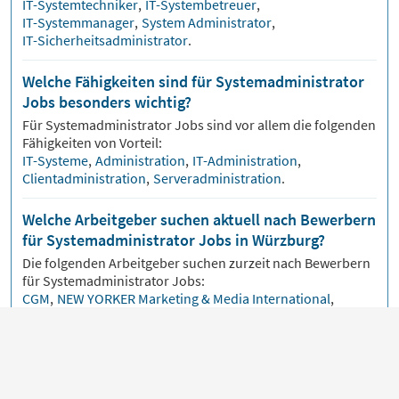
IT-Systemtechniker
,
IT-Systembetreuer
,
IT-Systemmanager
,
System Administrator
,
IT-Sicherheitsadministrator
.
Welche Fähigkeiten sind für Systemadministrator
Jobs besonders wichtig?
Für
Systemadministrator
Jobs sind vor allem die folgenden
Fähigkeiten von Vorteil:
IT-Systeme
,
Administration
,
IT-Administration
,
Clientadministration
,
Serveradministration
.
Welche Arbeitgeber suchen aktuell nach Bewerbern
für Systemadministrator Jobs in Würzburg?
Die folgenden Arbeitgeber suchen zurzeit nach Bewerbern
für
Systemadministrator
Jobs:
CGM
,
NEW YORKER Marketing & Media International
,
EDEKA IT Stiftung
,
Helmholtz-Zentrum hereon
,
KIND
.
Wie informiert man sich am besten darüber, wann
neue Stellenanzeigen für Systemadministrator
Jobs in Würzburg erscheinen?