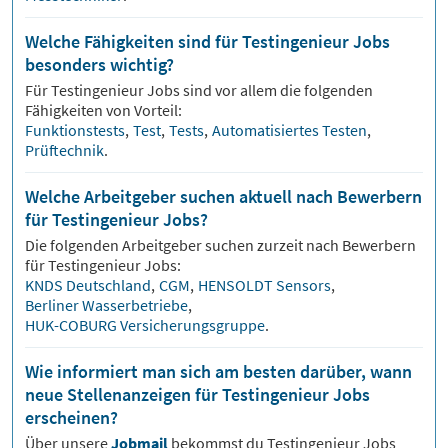
Welche Fähigkeiten sind für Testingenieur Jobs
besonders wichtig?
Für
Testingenieur
Jobs sind vor allem die folgenden
Fähigkeiten von Vorteil:
Funktionstests
,
Test
,
Tests
,
Automatisiertes Testen
,
Prüftechnik
.
Welche Arbeitgeber suchen aktuell nach Bewerbern
für Testingenieur Jobs?
Die folgenden Arbeitgeber suchen zurzeit nach Bewerbern
für
Testingenieur
Jobs:
KNDS Deutschland
,
CGM
,
HENSOLDT Sensors
,
Berliner Wasserbetriebe
,
HUK-COBURG Versicherungsgruppe
.
Wie informiert man sich am besten darüber, wann
neue Stellenanzeigen für Testingenieur Jobs
erscheinen?
Über unsere
Jobmail
bekommst du
Testingenieur
Jobs