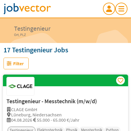
Testingenieur
Ort, PLZ
17 Testingenieur Jobs
Filter
Testingenieur - Messtechnik (m/w/d)
CLAGE GmbH
Lüneburg, Niedersachsen
04.08.2026
55.000 - 65.000 €/Jahr
Elektrotechnik
Physik
Messtechnik
Python
Testingenieur