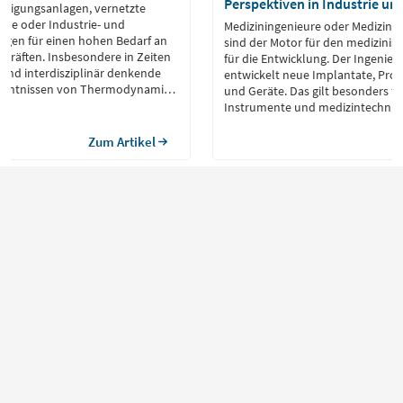
Perspektiven in Industrie un
ertigungsanlagen, vernetzte
me oder Industrie- und
Mediziningenieure oder Medizint
orgen für einen hohen Bedarf an
sind der Motor für den medizinisc
chkräften. Insbesondere in Zeiten
für die Entwicklung. Der Ingenieu
 sind interdisziplinär denkende
entwickelt neue Implantate, Prot
Kenntnissen von Thermodynamik
und Geräte. Das gilt besonders fü
Softwareentwicklung gefragt.
Instrumente und medizintechnisc
Zum Artikel
Für Bewerber
Beruf & Karriere
Für Arbeitgeber