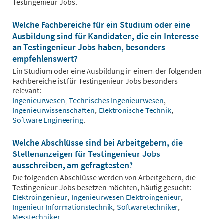
Testingenieur Jobs.
Welche Fachbereiche für ein Studium oder eine
Ausbildung sind für Kandidaten, die ein Interesse
an Testingenieur Jobs haben, besonders
empfehlenswert?
Ein Studium oder eine Ausbildung in einem der folgenden
Fachbereiche ist für
Testingenieur
Jobs besonders
relevant:
Ingenieurwesen
,
Technisches Ingenieurwesen
,
Ingenieurwissenschaften
,
Elektronische Technik
,
Software Engineering
.
Welche Abschlüsse sind bei Arbeitgebern, die
Stellenanzeigen für Testingenieur Jobs
ausschreiben, am gefragtesten?
Die folgenden Abschlüsse werden von Arbeitgebern, die
Testingenieur
Jobs besetzen möchten, häufig gesucht:
Elektroingenieur
,
Ingenieurwesen Elektroingenieur
,
Ingenieur Informationstechnik
,
Softwaretechniker
,
Messtechniker
.