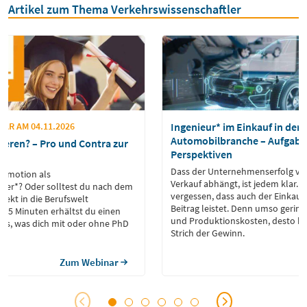
Artikel zum Thema Verkehrswissenschaftler
AR AM 04.11.2026
Ingenieur* im Einkauf in der
Automobilbranche – Aufgabe
ieren? – Pro und Contra zur
Perspektiven
Dass der Unternehmenserfolg vo
Promotion als
Verkauf abhängt, ist jedem klar. 
tler*? Oder solltest du nach dem
vergessen, dass auch der Einkauf
rekt in die Berufswelt
Beitrag leistet. Denn umso gering
r 35 Minuten erhältst du einen
und Produktionskosten, desto hö
les, was dich mit oder ohne PhD
Strich der Gewinn.
Zum Webinar