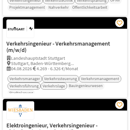
ÖPNV
Verkehrsingenieur
Verkehrstechnik
Verkehrsplanung
Projektmanagement
Nahverkehr
Öffentlichkeitsarbeit
Verkehrsingenieur - Verkehrsmanagement
(m/w/d)
Landeshauptstadt Stuttgart
Stuttgart, Baden-Württemberg...
04.08.2026
4.269 - 6.326 €/Monat
Verkehrsmanager
Verkehrssteuerung
Verkehrsmanagement
Bauingenieurwesen
Verkehrsführung
Verkehrslage
Stadtplanung
Elektroingenieur, Verkehrsingenieur -