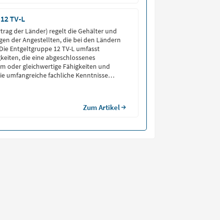
 12 TV-L
rtrag der Länder) regelt die Gehälter und
en der Angestellten, die bei den Ländern
. Die Entgeltgruppe 12 TV-L umfasst
igkeiten, die eine abgeschlossenes
m oder gleichwertige Fähigkeiten und
e umfangreiche fachliche Kenntnisse
tgeltgruppe TV-L E 12 richtet sich vor allem
 technischen, wissenschaftlichen und
[…]
Zum Artikel