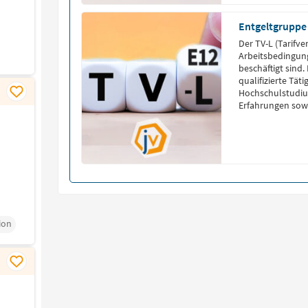
Entgeltgruppe
Der TV-L (Tarifve
Arbeitsbedingung
beschäftigt sind
qualifizierte Tät
Hochschulstudiu
Erfahrungen sowi
erfordern. Die En
an Fachkräfte in
administrativen 
ion