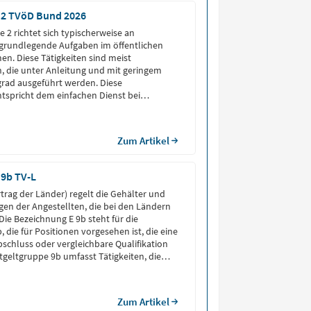
 2 TVöD Bund 2026
 2 richtet sich typischerweise an
e grundlegende Aufgaben im öffentlichen
n. Diese Tätigkeiten sind meist
n, die unter Anleitung und mit geringem
rad ausgeführt werden. Diese
tspricht dem einfachen Dienst bei
Aufgaben in E 2 gehören beispielsweise
Boten-, Reinigungs-, Lagerarbeiten oder
igkeiten in der Verwaltung.
Zum Artikel
 9b TV-L
rtrag der Länder) regelt die Gehälter und
en der Angestellten, die bei den Ländern
 Die Bezeichnung E 9b steht für die
 die für Positionen vorgesehen ist, die eine
chluss oder vergleichbare Qualifikation
ntgeltgruppe 9b umfasst Tätigkeiten, die
Fachwissen und ein entsprechendes Studium
ufgaben sind […]
Zum Artikel