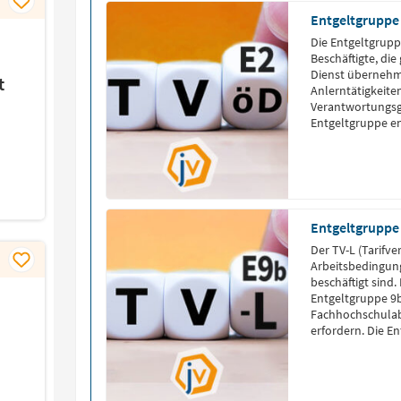
Entgeltgruppe
Die Entgeltgruppe
Beschäftigte, di
Dienst übernehme
t
Anlerntätigkeite
Verantwortungsg
Entgeltgruppe en
Beamten. Zu den 
Tätigkeiten wie 
einfache Hilfstät
Entgeltgruppe
Der TV-L (Tarifve
Arbeitsbedingung
beschäftigt sind.
Entgeltgruppe 9b,
Fachhochschulabs
erfordern. Die E
spezialisiertes 
erfordern. Die A