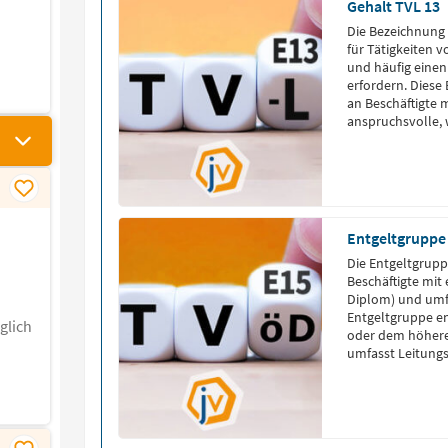
Gehalt TVL 13
Die Bezeichnung T
für Tätigkeiten 
und häufig einen
erfordern. Diese 
an Beschäftigte 
anspruchsvolle, 
Aufgaben übern
Entgeltgruppe
Die Entgeltgruppe
Beschäftigte mit
Diplom) und umf
Entgeltgruppe e
glich
oder dem höheren
umfasst Leitungs
Abteilungen oder
hochkomplexer T