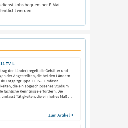
sdienst
Jobs bequem per E-Mail
fentlicht werden.
 11 TV-L
rtrag der Länder) regelt die Gehälter und
en der Angestellten, die bei den Ländern
. Die Entgeltgruppe 11 TV-L umfasst
igkeiten, die ein abgeschlossenes Studium
 fachliche Kenntnisse erfordern. Die
 umfasst Tätigkeiten, die ein hohes Maß an
entsprechendes Studium erfordern.
nbereiche in dieser Gruppe sind […]
Zum Artikel