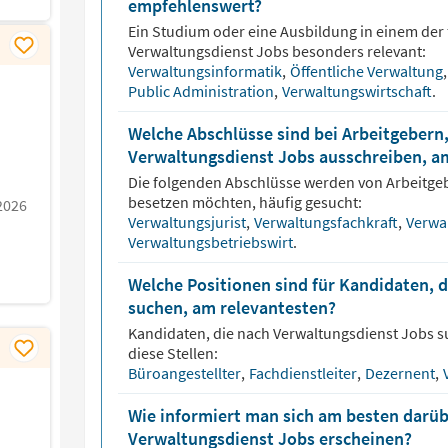
empfehlenswert?
Ein Studium oder eine Ausbildung in einem der 
Verwaltungsdienst
Jobs besonders relevant:
Verwaltungsinformatik
,
Öffentliche Verwaltung
,
Public Administration
,
Verwaltungswirtschaft
.
Welche Abschlüsse sind bei Arbeitgebern,
Verwaltungsdienst Jobs ausschreiben, a
Die folgenden Abschlüsse werden von Arbeitge
besetzen möchten, häufig gesucht:
2026
Verwaltungsjurist
,
Verwaltungsfachkraft
,
Verwa
Verwaltungsbetriebswirt
.
Welche Positionen sind für Kandidaten, 
suchen, am relevantesten?
Kandidaten, die nach
Verwaltungsdienst
Jobs s
diese Stellen:
Büroangestellter
,
Fachdienstleiter
,
Dezernent
,
Wie informiert man sich am besten darüb
Verwaltungsdienst Jobs erscheinen?