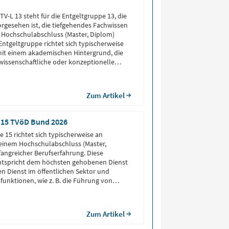
V-L 13 steht für die Entgeltgruppe 13, die
vorgesehen ist, die tiefgehendes Fachwissen
 Hochschulabschluss (Master, Diplom)
Entgeltgruppe richtet sich typischerweise
mit einem akademischen Hintergrund, die
wissenschaftliche oder konzeptionelle
ehmen.
Zum Artikel
 15 TVöD Bund 2026
 15 richtet sich typischerweise an
 einem Hochschulabschluss (Master,
angreicher Berufserfahrung. Diese
ntspricht dem höchsten gehobenen Dienst
 Dienst im öffentlichen Sektor und
funktionen, wie z. B. die Führung von
 großen Projekten sowie die Bearbeitung
hemen mit strategischer Bedeutung.
Zum Artikel