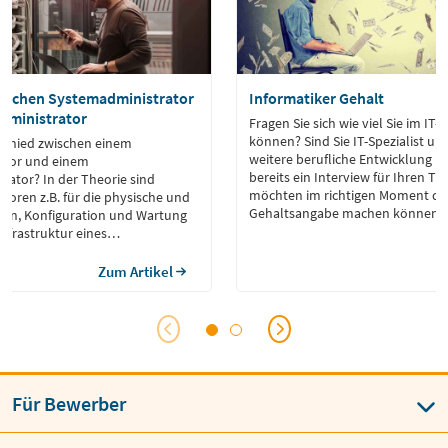
ischen Systemadministrator
Informatiker Gehalt
dministrator
Fragen Sie sich wie viel Sie im IT
können? Sind Sie IT-Spezialist u
rschied zwischen einem
weitere berufliche Entwicklung p
ator und einem
bereits ein Interview für Ihren T
rator? In der Theorie sind
möchten im richtigen Moment die 
oren z.B. für die physische und
Gehaltsangabe machen können?
ation, Konfiguration und Wartung
nfrastruktur eines
ständig.
Zum Artikel
Für Bewerber