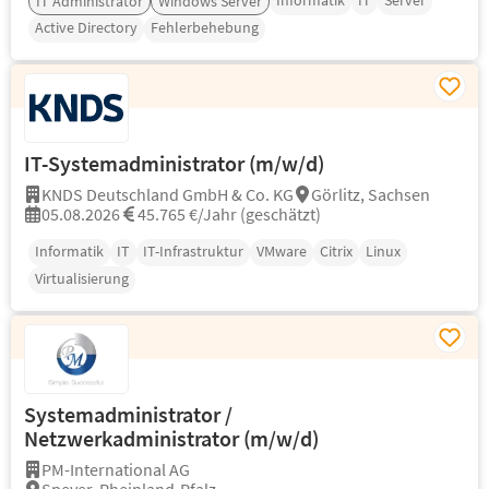
Informatik
IT
Server
IT Administrator
Windows Server
Active Directory
Fehlerbehebung
IT-Systemadministrator (m/w/d)
KNDS Deutschland GmbH & Co. KG
Görlitz, Sachsen
05.08.2026
45.765 €/Jahr (geschätzt)
Informatik
IT
IT-Infrastruktur
VMware
Citrix
Linux
Virtualisierung
Systemadministrator /
Netzwerkadministrator (m/w/d)
PM-International AG