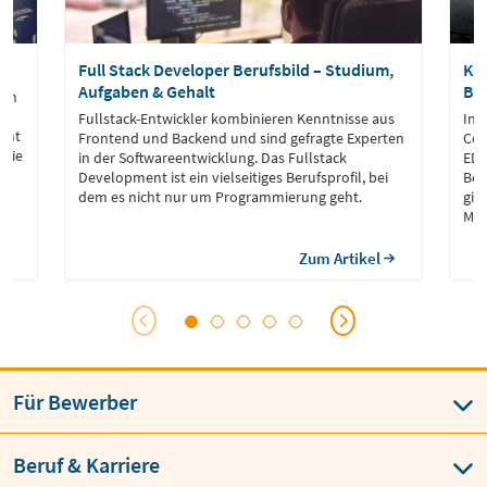
Full Stack Developer Berufsbild – Studium,
Kar
Aufgaben & Gehalt
Br
nen
e
Fullstack-Entwickler kombinieren Kenntnisse aus
Inf
teht
Frontend und Backend und sind gefragte Experten
Com
 Sie
in der Softwareentwicklung. Das Fullstack
EDV
Development ist ein vielseitiges Berufsprofil, bei
Ber
dem es nicht nur um Programmierung geht.
gib
Med
Fin
Zum Artikel
Für Bewerber
Beruf & Karriere