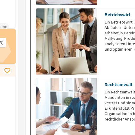
Betriebswirt
Ein Betriebswirt 
uung
Abläufe in Unter
arbeitet in Bere
Marketing, Produ
3)
analysieren Unt
und optimieren P
steigern. Sie ü
beraten die Gesc
Qualifikation erf
Rechtsanwalt
Ein Rechtsanwalt 
Mandanten in rec
vertritt und sie 
Er unterstützt 
Organisationen 
rechtlicher Anspr
und führt Verha
unabhängig und s