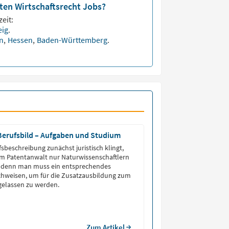
sten Wirtschaftsrecht Jobs?
eit:
eig
.
en
,
Hessen
,
Baden-Württemberg
.
Berufsbild – Aufgaben und Studium
sbeschreibung zunächst juristisch klingt,
um Patentanwalt nur Naturwissenschaftlern
s
hweisen, um für die Zusatzausbildung zum
gelassen zu werden.
Zum Artikel