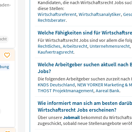
Kandidaten, die nach
Wirtschaftsrecht
Jobs suc
Baden-
diese Stellen:
Wirtschaftsreferent
,
Wirtschaftsanalytiker
,
Gesc
Rechtsberater
.
Welche Fähigkeiten sind für Wirtschaftsr
echt
Für
Wirtschaftsrecht
Jobs sind vor allem die fol
Rechtliches
,
Arbeitsrecht
,
Unternehmensrecht
,
Kaufvertragsrecht
.
Welche Arbeitgeber suchen aktuell nach 
rbung
Jobs?
Die folgenden Arbeitgeber suchen zurzeit nach
KNDS Deutschland
,
NEW YORKER Marketing & Me
THOST Projektmanagement
,
Aareal Bank
.
Wie informiert man sich am besten darüb
Wirtschaftsrecht Jobs erscheinen?
Über unsere
Jobmail
bekommst du
Wirtschafts
zugeschickt, sobald neue Stellenangebote veröf