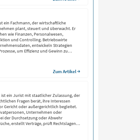
ist ein Fachmann, der wirtschaftliche
nehmen plant, steuert und überwacht. Er
ichen wie Finanzen, Personalwesen,
ktion und Controlling. Betriebswirte
ernehmensdaten, entwickeln Strategien
rozesse, um Effizienz und Gewinn zu
bernehmen oft Führungsaufgaben oder
häftsleitung bei Entscheidungen. Die
olgt meist über ein […]
Zum Artikel
ist ein Jurist mit staatlicher Zulassung, der
htlichen Fragen berät, ihre Interessen
vor Gericht oder außergerichtlich begleitet.
Privatpersonen, Unternehmen oder
bei der Durchsetzung oder Abwehr
üche, erstellt Verträge, prüft Rechtslagen
ndlungen. Rechtsanwälte handeln
ind zur Verschwiegenheit verpflichtet.