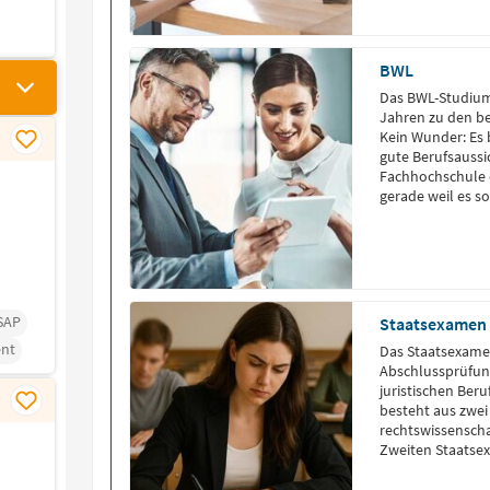
BWL
Das BWL-Studium 
Jahren zu den be
Kein Wunder: Es b
gute Berufsaussic
Fachhochschule 
gerade weil es s
„sichere Standard
strategische Ent
SAP
Staatsexamen
nt
Das Staatsexamen
Abschlussprüfung
juristischen Beru
besteht aus zwei
rechtswissenscha
Zweiten Staatsex
Vorbereitungsdie