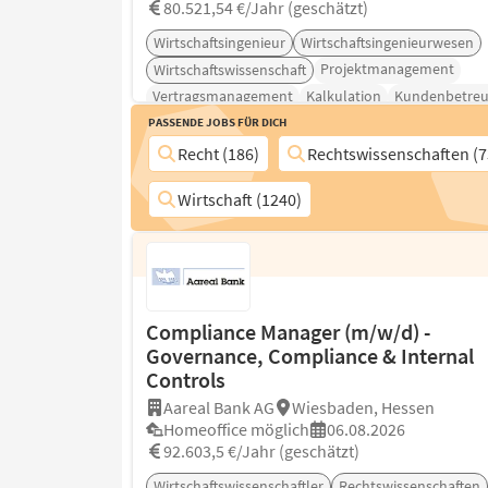
80.521,54 €/Jahr (geschätzt)
Wirtschaftsingenieur
Wirtschaftsingenieurwesen
Projektmanagement
Wirtschaftswissenschaft
Vertragsmanagement
Kalkulation
Kundenbetre
Passende Jobs für Dich
Recht (186)
Rechtswissenschaften (7
Wirtschaft (1240)
Compliance Manager (m/w/d) -
Governance, Compliance & Internal
Controls
Aareal Bank AG
Wiesbaden, Hessen
Homeoffice möglich
06.08.2026
92.603,5 €/Jahr (geschätzt)
Wirtschaftswissenschaftler
Rechtswissenschaften