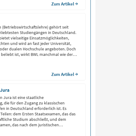
Zum Artikel
(Betriebswirtschaftslehre) gehört seit
liebtesten Studiengängen in Deutschland.
ietet vielseitige Einsatzmöglichkeiten,
hten und wird an fast jeder Universität,
oder dualen Hochschule angeboten. Doch
o beliebt ist, wirkt BWL manchmal wie der
“ – dabei ist es ein Studium, das
scheidungen erfordert […]
Zum Artikel
 Jura
 Jura ist eine staatliche
, die für den Zugang zu klassischen
fen in Deutschland erforderlich ist. Es
 Teilen: dem Ersten Staatsexamen, das das
ftliche Studium abschließt, und dem
amen, das nach dem juristischen
nst (Referendariat) abgelegt wird.