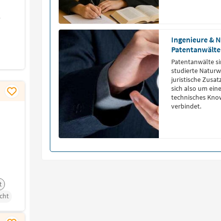
6
Ingenieure & N
Patentanwälte
Patentanwälte si
studierte Naturwi
juristische Zusa
sich also um ein
technisches Kno
verbindet.
t
cht