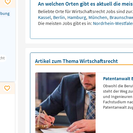
An welchen Orten gibt es aktuell die mei
Beliebte Orte für
Wirtschaftsrecht
Jobs sind zurz
rbung
Kassel
,
Berlin
,
Hamburg
,
München
,
Braunschw
Die meisten Jobs gibt es in:
Nordrhein-Westfal
cht
Artikel zum Thema Wirtschaftsrecht
Patentanwalt 
Obwohl die Beruf
steht der Weg z
und Ingenieuren denn man muss ein entsprechende
Fachstudium nac
Patentanwalt zu