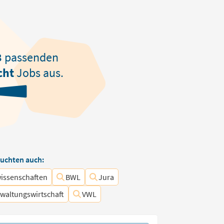
3
passenden
cht
Jobs aus.
uchten auch:
wissenschaften
BWL
Jura
waltungswirtschaft
VWL