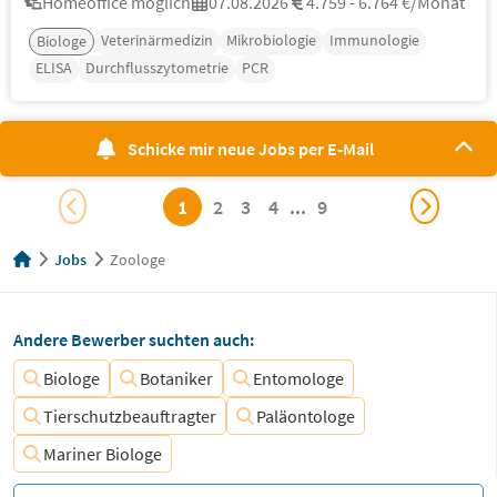
Homeoffice möglich
07.08.2026
4.759 - 6.764 €/Monat
Veterinärmedizin
Mikrobiologie
Immunologie
Biologe
ELISA
Durchflusszytometrie
PCR
Schicke mir neue Jobs per E-Mail
1
2
3
4
...
9
Jobs
Zoologe
Andere Bewerber suchten auch:
Biologe
Botaniker
Entomologe
Tierschutzbeauftragter
Paläontologe
Mariner Biologe