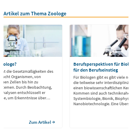
Artikel zum Thema Zoologe
Biologe?
Berufsperspektiven für Biolo
für den Berufseinstieg
scht die Gesetzmäßigkeiten des
rsucht Organismen, von
Für Biologen gibt es gibt viele ne
inen Zellen bis hin zu
die teilweise sehr interdisziplinä
stemen. Durch Beobachtung,
einen biowissenschaftlichen Kern
Analysen entschlüsselt er
Kommen sind auch techniknahe B
esse, um Erkenntnisse über
Systembiologie, Bionik, Biophysi
ik oder Stoffwechsel zu gewinnen.
Nanobiotechnologie. Eine Übersi
erung arbeitet er in der
Berufsperspektiven für Biologen.
weltschutz, in der Medizin oder
len Entwicklung, […]
Zum Artikel