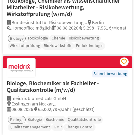
Toxikologe, Chemiker als Wissenschaftlicher
Mitarbeiter - Risikobewertung,
Wirkstoffprüfung (w/m/d)
Bundesinstitut für Risikobewertung...
Berlin
Homeoffice möglich
08.08.2026
5.298 - 7.551 €/Monat
Toxikologie
Chemie
Risikobewertung
Biologe
Wirkstoffprüfung
Biozidwirkstoffe
Endokrinologie
Schnellbewerbung
Biologe, Biochemiker als Fachleiter -
Qualitätskontrolle (m/w/d)
meidrix biomedicals GmbH
Esslingen am Neckar,...
08.08.2026
65.002,79 €/Jahr (geschätzt)
Biologie
Biochemie
Qualitätskontrolle
Biologe
Qualitätsmanagement
GMP
Change Control