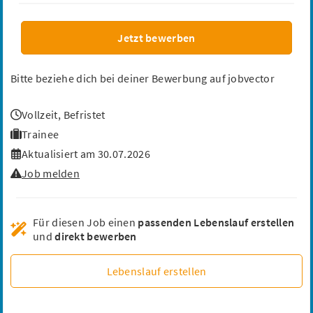
Qualitätsmanagement
GMP
Audits
Umweltmanagement
Produktmanagement
Jetzt bewerben
Bitte beziehe dich bei deiner Bewerbung auf jobvector
Mediziner, Pharmazeut, Biologe als
Vollzeit
,
Befristet
Projektmanager - Klinische Studien (m/w/d)
Trainee
Alcedis GmbH
Gießen, Hessen
Remote
74.580 €/Jahr
Aktualisiert am 30.07.2026
Klinische Forschung
Projektmanagement
Job melden
Prozessentwicklung
SOPs
Datenbanken
Für diesen Job einen
passenden Lebenslauf erstellen
und
direkt bewerben
Digital Manager:in Marketing & KI (m/w/d)
Lebenslauf erstellen
Curaderm Hautarztpraxis MVZ GmbH
Lohne (Oldenburg), Niedersachsen