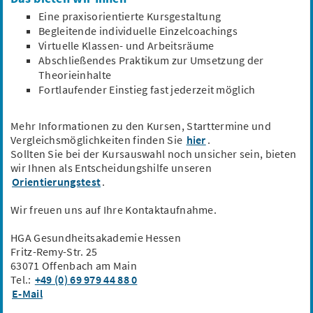
Eine praxisorientierte Kursgestaltung
Begleitende individuelle Einzelcoachings
Schnellbewerbung
Virtuelle Klassen- und Arbeitsräume
Consultant - Medical Writing (m/w/d)
Abschließendes Praktikum zur Umsetzung der
Theorieinhalte
m:werk GmbH & Co. KG
Fortlaufender Einstieg fast jederzeit möglich
Berlin |Wiesbaden, Hessen
62.966,2 €/Jahr
Mehr Informationen zu den Kursen, Starttermine und
Medical Writing
Kundenberatung
Medizinische Texte
Vergleichsmöglichkeiten finden Sie
hier
.
Kommunikationskonzepte
Sollten Sie bei der Kursauswahl noch unsicher sein, bieten
wir Ihnen als Entscheidungshilfe unseren
Orientierungstest
.
Schnellbewerbung
Wir freuen uns auf Ihre Kontaktaufnahme.
Weiterbildung für Naturwissenschaftler -
HGA Gesundheitsakademie Hessen
Qualitätsmanagement (m/w/d)
Fritz-Remy-Str. 25
63071 Offenbach am Main
LVQ Weiterbildung und Beratung GmbH
Mülheim an der Ruhr,...
Tel.:
+49 (0) 69 979 44 88 0
52.390,8 €/Jahr
E-Mail