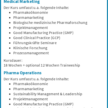
Medical Marketing
Weiterbildung: GMP Manager/in (m/w/d) mit
TÜV Rhld. gepr. Qualifikation –
Der Kurs umfasst u.a. folgende Inhalte:
Pharmakoökonomie
Qualitätsmanagement für die
Pharmamarketing
Pharmaindustrie
Biologische medizinische Pharmaforschung
LVQ Weiterbildung und Beratung GmbH
Projektmanagement
Mülheim an der Ruhr,...
Good Manufacturing Practice (GMP)
Homeoffice möglich
52.387 €/Jahr
Good Clinical Practice (GCP)
GMP
Qualitätsmanagement
Arbeitssicherheit
Führungskräfte Seminare
Klinische Forschung
Umweltmanagement
Produktmanagement
Prozessmanagement
Kursdauer:
18 Wochen + optional 12 Wochen Traineeship
Schnellbewerbung
Pharma Operations
Trainee Biologie, Medizin -
Der Kurs umfasst u.a. folgende Inhalte:
Gesundheitskommunikation (m/w/d)
Pharmakoökonomie
Pharmamarketing
Scholz & Friends Health GmbH
Sustainability Management & Leadership
Frankfurt am Main, Hessen
Projektmanagement
51.299,51 €/Jahr
Good Manufacturing Practice (GMP)
Gesundheitskommunikation
Medical Writing
Beratung