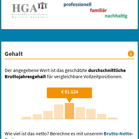
Homeoffice möglich
44.488,95 €/Jahr
Marketing
KI
Automatisierung
Google Ads
Video
Medizinische Fachangestellte, MFA (m/w/d)
Gehalt
BG prevent GmbH
Heidelberg, Baden-Württemberg
Der angegebene Wert ist das geschätzte
durchschnittliche
Homeoffice möglich
36.792 €/Jahr
Bruttojahresgehalt
für vergleichbare Vollzeitpositionen.
Arbeitsmedizin
Vorsorgeuntersuchungen
Datenpflege
Dokumentenmanagement
Kundenbetreuung
€ 51.124
Schicke mir neue Jobs per E-Mail
Für Bewerber
Wie viel ist das netto? Berechne es mit unserem
Brutto-Netto-