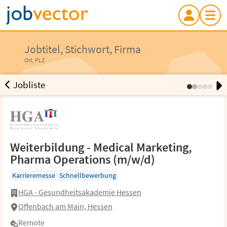
Jobtitel, Stichwort, Firma
Jobtitel, Stichwort, Firma
Ort, PLZ
Ort, PLZ
Jobliste
Weiterbildung - Medical Marketing, Pharma
Operations (m/w/d)
Weiterbildung - Medical Marketing,
HGA - Gesundheitsakademie Hessen
Pharma Operations (m/w/d)
Offenbach am Main, Hessen...
Remote
30.07.2026
Karrieremesse
Schnellbewerbung
Pharmazie
Biologie
Pharma Operations
Weiterbildung
HGA - Gesundheitsakademie Hessen
Medical Marketing
Pharmakoökonomie
Pharmamarketing
Offenbach am Main, Hessen
Remote
Ähnliche Jobs