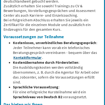
deutschlandweit gebucht werden.
Klinische Studien (m/w/d)
Zusätzlich erhalten Sie sowohl Trainings zu CV &
4TEEN4 Pharmaceuticals GmbH
Bewerbungen, Vorstellungsgesprächen und Assessment
Hennigsdorf, Brandenburg
Center als auch Karriere- und Einzelcoaching.
Homeoffice möglich
60.000 - 72.000 €/Jahr
Bei erfolgreichem Abschluss erhalten Sie jeweils ein
Zertifikat für die einzelnen Module und zusätzlich ein
Klinische Studien
ICH
GCP
Risikomanagement
Endzeugnis für den gesamten Kurs.
Projektmanagement
Voraussetzungen zur Teilnahme
Kostenloses, unverbindliches Beratungsgespräch
:
Jeder Teilnehmer kann vorab ein telefonisches
Beratungsgespräch vereinbaren - bequem über das
Kontaktformular
.
Life Scientist, Biomedical Engineer as
Kostenübernahme durch Förderstellen
:
Marketing Manager (m/w/d)
Die Ausbildungskosten werden vollständig
übernommen, z. B. durch die Agentur für Arbeit oder
Microcoat Biotechnologie GmbH
Bernried, Starnberger See, Bayern
das Jobcenter, sofern die Voraussetzungen erfüllt
40.000 €/Jahr
sind.
Sprachliche Voraussetzung
:
Marketingstrategie
Digitales Marketing
Diagnostikmarkt
Für eine erfolgreiche Kursteilnahme wird ein
Projektmanagement
Marketingplanung
Sprachniveau von Deutsch B2
vorausgesetzt.
Das bieten wir Ihnen