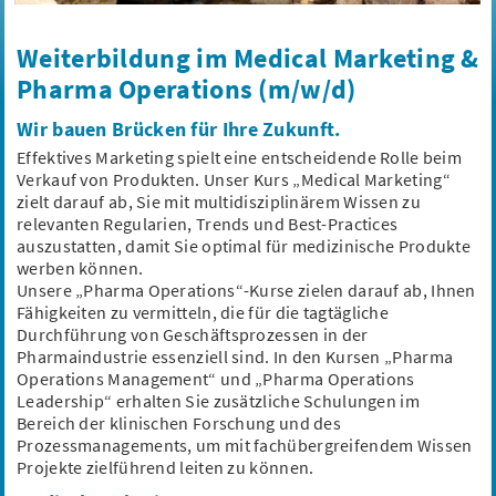
HGA - Gesundheitsakademie Hessen
Offenbach & Remote
Remote
58.894 €/Jahr
Weiterbildung im Medical Marketing &
Prozessmanagement
GMP
Weiterbildung
GCP
Pharma Operations (m/w/d)
Pharmakoökonomie
Wir bauen Brücken für Ihre Zukunft.
Effektives Marketing spielt eine entscheidende Rolle beim
Verkauf von Produkten. Unser Kurs „Medical Marketing“
Schnellbewerbung
Karrieremesse
zielt darauf ab, Sie mit multidisziplinärem Wissen zu
relevanten Regularien, Trends und Best-Practices
Weiterbildung in Clinical Project & Research
auszustatten, damit Sie optimal für medizinische Produkte
Management (m/w/d)
werben können.
HGA - Gesundheitsakademie Hessen
Unsere „Pharma Operations“-Kurse zielen darauf ab, Ihnen
Offenbach & Remote
Remote
44.358 €/Jahr
Fähigkeiten zu vermitteln, die für die tagtägliche
Durchführung von Geschäftsprozessen in der
Clinical Project Management
Projektmanagement
Pharmaindustrie essenziell sind. In den Kursen „Pharma
Weiterbildung
GMP
GCP
Operations Management“ und „Pharma Operations
Leadership“ erhalten Sie zusätzliche Schulungen im
Bereich der klinischen Forschung und des
Prozessmanagements, um mit fachübergreifendem Wissen
Projekte zielführend leiten zu können.
Schnellbewerbung