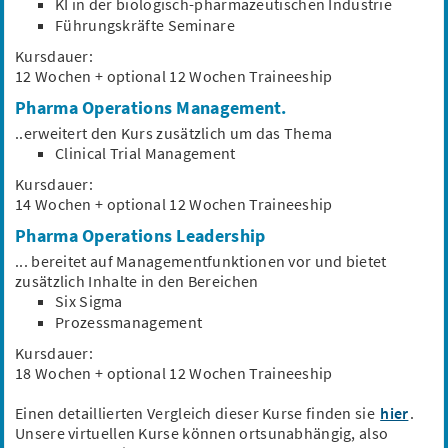
KI in der biologisch-pharmazeutischen Industrie
Marketing
PR
Führungskräfte Seminare
Kursdauer:
12 Wochen + optional 12 Wochen Traineeship
Pharma Operations Management.
..erweitert den Kurs zusätzlich um das Thema
Pharmareferent (m/w/d) im Arztaußendienst
Clinical Trial Management
- Ulm (Augsburg-Süd, Kirchheim unter Teck,
Kursdauer:
Laupheim)
14 Wochen + optional 12 Wochen Traineeship
Dr. Loges + Co. GmbH
Pharma Operations Leadership
Ulm, Baden-Württemberg
Homeoffice möglich
46.582,7 €/Jahr
... bereitet auf Managementfunktionen vor und bietet
zusätzlich Inhalte in den Bereichen
Kundenbetreuung
Verkauf
Arzneimittel
Six Sigma
Nahrungsergänzungsmittel
Beratung
Prozessmanagement
Kursdauer:
18 Wochen + optional 12 Wochen Traineeship
Schnellbewerbung
Einen detaillierten Vergleich dieser Kurse finden sie
hier
.
Unsere virtuellen Kurse können ortsunabhängig, also
Mediziner, Biologe als Projektmanager -