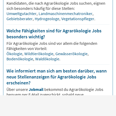
Kandidaten, die nach
Agrarökologie
Jobs suchen, eignen
sich besonders häufig für diese Stellen:
Umweltgutachter
,
Landmaschinenmechatroniker
,
Gebietsberater
,
Hydrogeologe
,
Vegetationspfleger
.
Welche Fähigkeiten sind für Agrarökologie Jobs
besonders wichtig?
Für
Agrarökologie
Jobs sind vor allem die folgenden
Fähigkeiten von Vorteil:
Ökologie
,
Wildtierökologie
,
Gewässerökologie
,
Bodenökologie
,
Waldökologie
.
Wie informiert man sich am besten darüber, wann
neue Stellenanzeigen für Agrarökologie Jobs
erscheinen?
Über unsere
Jobmail
bekommst du
Agrarökologie
Jobs
bequem per E-Mail zugeschickt, sobald neue
Stellenangebote veröffentlicht werden.