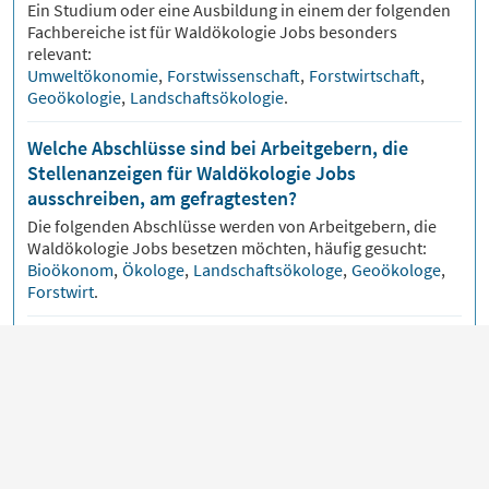
Ein Studium oder eine Ausbildung in einem der folgenden
Fachbereiche ist für
Waldökologie
Jobs besonders
relevant:
Umweltökonomie
,
Forstwissenschaft
,
Forstwirtschaft
,
Geoökologie
,
Landschaftsökologie
.
Welche Abschlüsse sind bei Arbeitgebern, die
Stellenanzeigen für Waldökologie Jobs
ausschreiben, am gefragtesten?
Die folgenden Abschlüsse werden von Arbeitgebern, die
Waldökologie
Jobs besetzen möchten, häufig gesucht:
Bioökonom
,
Ökologe
,
Landschaftsökologe
,
Geoökologe
,
Forstwirt
.
Welche Positionen sind für Kandidaten, die nach
Waldökologie Jobs suchen, am relevantesten?
Kandidaten, die nach
Waldökologie
Jobs suchen, eignen
sich besonders häufig für diese Stellen:
Umweltgutachter
,
Umweltbeauftragter
,
Hydrogeologe
,
Förster
,
Baumpfleger
.