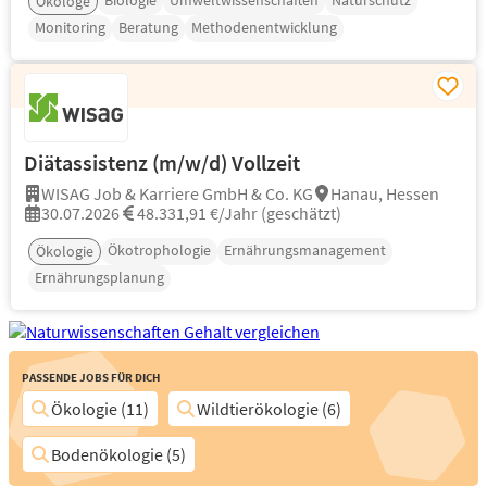
Biologie
Umweltwissenschaften
Naturschutz
Ökologe
Monitoring
Beratung
Methodenentwicklung
Diätassistenz (m/w/d) Vollzeit
WISAG Job & Karriere GmbH & Co. KG
Hanau, Hessen
30.07.2026
48.331,91 €/Jahr (geschätzt)
Ökotrophologie
Ernährungsmanagement
Ökologie
Ernährungsplanung
Passende Jobs für Dich
Ökologie (11)
Wildtierökologie (6)
Bodenökologie (5)