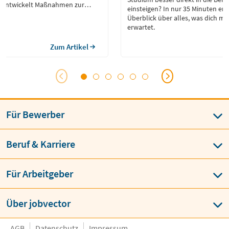
d entwickelt Maßnahmen zur
einsteigen? In nur 35 Minuten erh
chadstoffen. Dabei arbeitet er
Überblick über alles, was dich m
mit Wissenschaftlern, Behörden
erwartet.
n zusammen. Neben der Planung
eme bewertet er
Zum Artikel
 und gesetzliche Vorgaben, um
 […]
Für Bewerber
Beruf & Karriere
Für Arbeitgeber
Über jobvector
AGB
Datenschutz
Impressum