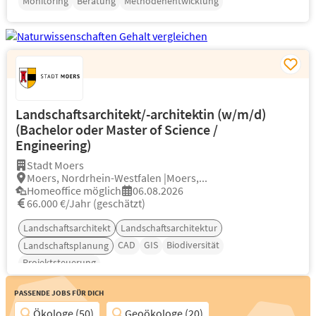
Monitoring
Beratung
Methodenentwicklung
Landschaftsarchitekt/-architektin (w/m/d)
(Bachelor oder Master of Science /
Engineering)
Stadt Moers
Moers, Nordrhein-Westfalen |Moers,...
Homeoffice möglich
06.08.2026
66.000 €/Jahr (geschätzt)
Landschaftsarchitekt
Landschaftsarchitektur
CAD
GIS
Biodiversität
Landschaftsplanung
Projektsteuerung
Passende Jobs für Dich
Ökologe (50)
Geoökologe (20)