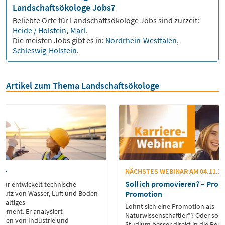
Landschaftsökologe Jobs?
Beliebte Orte für
Landschaftsökologe
Jobs sind zurzeit:
Heide / Holstein
,
Marl
.
Die meisten Jobs gibt es in:
Nordrhein-Westfalen
,
Schleswig-Holstein
.
Artikel zum Thema Landschaftsökologe
ur
NÄCHSTES WEBINAR AM 04.11.20
Soll ich promovieren? – Pro 
eur entwickelt technische
utz von Wasser, Luft und Boden
Promotion
hhaltiges
Lohnt sich eine Promotion als
ement. Er analysiert
Naturwissenschaftler*? Oder soll
gen von Industrie und
Studium besser direkt in die Beru