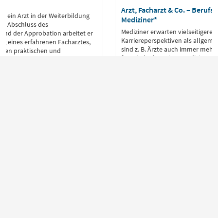
Arzt, Facharzt & Co. – Berufs
ist ein Arzt in der Weiterbildung
Mediziner*
ch Abschluss des
Mediziner erwarten vielseitigere
und der Approbation arbeitet er
Karriereperspektiven als allgemei
ng eines erfahrenen Facharztes,
sind z. B. Ärzte auch immer mehr 
ichen praktischen und
fernab der kurativen Medizin gefra
nntnisse in seinem gewählten
Industrie, in Forschungseinrichtu
werben.
öffentlichen Ämtern – die Berufs
sind heute vielseitiger denn je.
Zum Artikel
Für Bewerber
Beruf & Karriere
Für Arbeitgeber