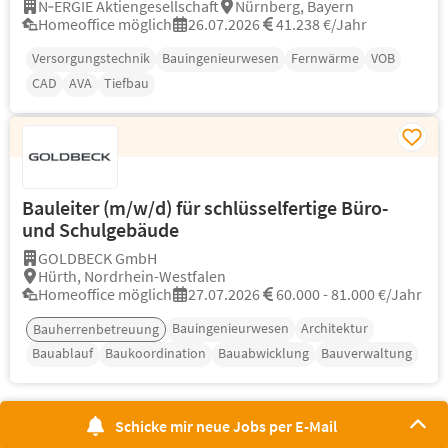
N‑ERGIE Aktiengesellschaft
Nürnberg, Bayern
Homeoffice möglich
26.07.2026
41.238 €/Jahr
Versorgungstechnik
Bauingenieurwesen
Fernwärme
VOB
CAD
AVA
Tiefbau
Bauleiter (m/w/d) für schlüsselfertige Büro-
und Schulgebäude
GOLDBECK GmbH
Hürth, Nordrhein-Westfalen
Homeoffice möglich
27.07.2026
60.000 - 81.000 €/Jahr
Bauingenieurwesen
Architektur
Bauherrenbetreuung
Bauablauf
Baukoordination
Bauabwicklung
Bauverwaltung
Schicke mir neue Jobs per E-Mail