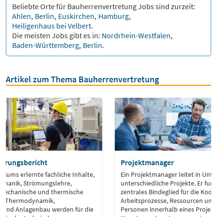
Beliebte Orte für
Bauherrenvertretung
Jobs sind zurzeit:
Ahlen
,
Berlin
,
Euskirchen
,
Hamburg
,
Heiligenhaus bei Velbert
.
Die meisten Jobs gibt es in:
Nordrhein-Westfalen
,
Baden-Württemberg
,
Berlin
.
Artikel zum Thema Bauherrenvertretung
fahrungsbericht
Projektmanager
diums erlernte fachliche Inhalte,
Ein Projektmanager leitet in Un
echanik, Strömungslehre,
unterschiedliche Projekte. Er fung
 mechanische und thermische
zentrales Bindeglied für die Koord
ik, Thermodynamik,
Arbeitsprozesse, Ressourcen und 
 und Anlagenbau werden für die
Personen innerhalb eines Projekts