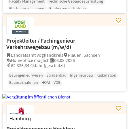
Facility Management
Technische Gebäudeausrüstung
Flächenmanagement
Bauherrenvertretung
Projektleiter / Fachingenieur
Verkehrswegebau (m/w/d)
Landratsamt Vogtlandkreis
Plauen, Sachsen
Homeoffice möglich
06.08.2026
62.336,34 €/Jahr (geschätzt)
Bauingenieurwesen
Straßenbau
Ingenieurbau
Kalkulation
Baumaßnahmen
HOAI
VOB
Projektmanager:in Hochbau