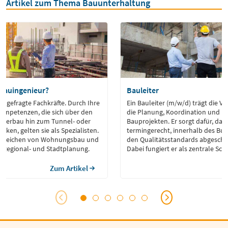
Artikel zum Thema Bauunterhaltung
Bauingenieur?
Bauleiter
d gefragte Fachkräfte. Durch Ihre
Ein Bauleiter (m/w/d) trägt die V
ompetenzen, die sich über den
die Planung, Koordination und 
sserbau hin zum Tunnel- oder
Bauprojekten. Er sorgt dafür, da
cken, gelten sie als Spezialisten.
termingerecht, innerhalb des B
te reichen von Wohnungsbau und
den Qualitätsstandards abgeschl
 Regional- und Stadtplanung.
Dabei fungiert er als zentrale Schn
zwischen Bauherren, Architekten,
Behörden und ausführenden Un
Zum Artikel
seinen Aufgaben gehört auch die
Sicherheitsvorschriften und geset
Bestimmungen. […]