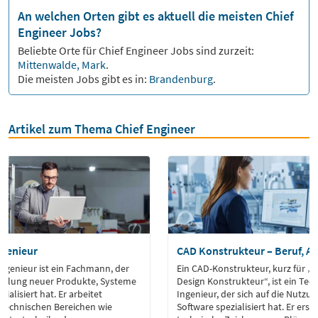
An welchen Orten gibt es aktuell die meisten Chief
Engineer Jobs?
Beliebte Orte für
Chief Engineer
Jobs sind zurzeit:
Mittenwalde, Mark
.
Die meisten Jobs gibt es in:
Brandenburg
.
Artikel zum Thema Chief Engineer
ngenieur
CAD Konstrukteur – Beruf, A
ngenieur ist ein Fachmann, der
Ein CAD-Konstrukteur, kurz für 
wicklung neuer Produkte, Systeme
Design Konstrukteur“, ist ein Tec
ialisiert hat. Er arbeitet
Ingenieur, der sich auf die Nutzu
 technischen Bereichen wie
Software spezialisiert hat. Er erste