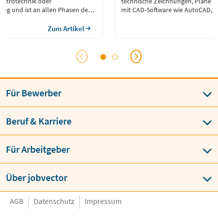
ektrotechnik oder
technische Zeichnungen, Pläne 
ung und ist an allen Phasen des
mit CAD-Software wie AutoCAD, S
sses beteiligt, von der
Autodesk Inventor oder CATIA. C
em Design über die
Konstrukteure sind besonders wi
Zum Artikel
ung bis hin zur endgültigen
wie Maschinenbau, Architektur, E
 und Überprüfung.
Bauwesen. Was macht ein CAD Ko
ieur – Berufsbild […]
[…]
Für Bewerber
Beruf & Karriere
Für Arbeitgeber
Über jobvector
AGB
Datenschutz
Impressum