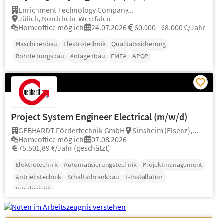
Enrichment Technology Company...
Jülich, Nordrhein-Westfalen
Homeoffice möglich
24.07.2026
60.000 - 68.000 €/Jahr
Maschinenbau
Elektrotechnik
Qualitätssicherung
Rohrleitungsbau
Anlagenbau
FMEA
APQP
Project System Engineer Electrical (m/w/d)
GEBHARDT Fördertechnik GmbH
Sinsheim (Elsenz),...
Homeoffice möglich
07.08.2026
75.501,89 €/Jahr (geschätzt)
Elektrotechnik
Automatisierungstechnik
Projektmanagement
Antriebstechnik
Schaltschrankbau
E-Installation
Intralogistik