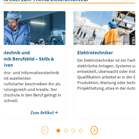
trotechnik und
Elektrotechniker
hnik Berufsbild – Skills &
Ein Elektrotechniker ist ein Fach
ktiven
elektrische Anlagen, Systeme und
entwickelt, überwacht oder instand hält
lektro- und Informationstechnik
Qualifikation arbeitet er in der E
f mit exzellenten
Produktion, Wartung oder techni
Berufsstarter beschreiben ihn als
Projektleitung, etwa in der Autom
echslungsreich und kreativ. Der
Energietechnik oder Gebäudeaus
Hochschule in den Beruf gelingt in
n schnell.
Zum Artikel