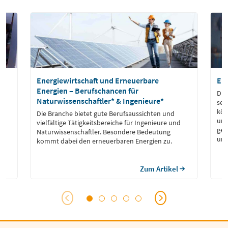
Energiewirtschaft und Erneuerbare
Ele
Energien – Berufschancen für
Die
Naturwissenschaftler* & Ingenieure*
seh
kön
Die Branche bietet gute Berufsaussichten und
unt
vielfältige Tätigkeitsbereiche für Ingenieure und
es
ges
Naturwissenschaftler. Besondere Bedeutung
und
kommt dabei den erneuerbaren Energien zu.
vie
Zus
Zum Artikel