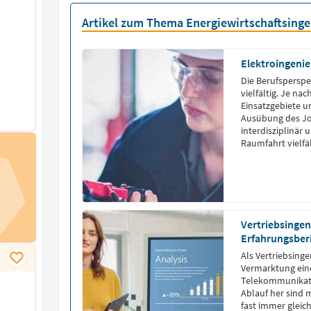
Artikel zum Thema Energiewirtschaftsinge
Elektroingenie
Die Berufsperspe
vielfältig. Je n
Einsatzgebiete u
Ausübung des Job
interdisziplinär 
Raumfahrt vielfä
Zusammenarbeit
Vertriebsingen
Erfahrungsber
Als Vertriebsinge
Vermarktung eine
Telekommunikati
Ablauf her sind 
fast immer gleich,