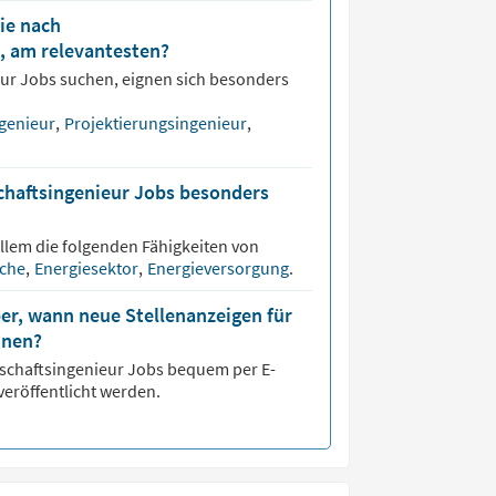
ie nach
, am relevantesten?
eur
Jobs suchen, eignen sich besonders
ngenieur
,
Projektierungsingenieur
,
schaftsingenieur Jobs besonders
allem die folgenden Fähigkeiten von
nche
,
Energiesektor
,
Energieversorgung
.
er, wann neue Stellenanzeigen für
inen?
tschaftsingenieur
Jobs bequem per E-
veröffentlicht werden.