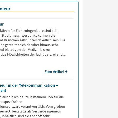
nieur
ur
ktiven für Elektroingenieure sind sehr
ach Studiumsschwerpunkt können die
nd Branchen sehr unterschiedlich sein. Die
s gestaltet sich darüber hinaus sehr
und bietet von der Medizin bis zur
ltige Möglichkeiten der fachübergreifenden
.
Zum Artikel
ieur in der Telekommunikation –
icht
nieur bin ich heute in meinem Job für die
r spezifischen
onssoftware verantwortlich. Vom groben
meine Arbeitstage als Vertriebsingenieur
 inhaltlich sind sie aber oft sehr