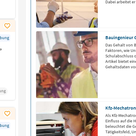
Dabei arbeitet er
Behörden und U
Planung technis
Umweltstandards
Einhaltung […]
Bauingenieur 
rbung
Das Gehalt von B
,
Faktoren, wie U
Schulabschluss od
Artikel bietet e
Gehaltsdaten vo
ung
Kfz-Mechatroni
Als Kfz-Mechatron
Einfluss auf die 
rbung
beleuchtet die G
Tätigkeitsfeld,