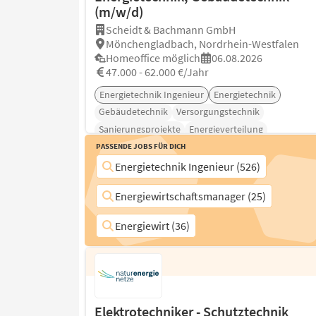
(m/w/d)
Scheidt & Bachmann GmbH
Mönchengladbach, Nordrhein-Westfalen
Homeoffice möglich
06.08.2026
47.000 - 62.000 €/Jahr
Energietechnik Ingenieur
Energietechnik
Gebäudetechnik
Versorgungstechnik
Sanierungsprojekte
Energieverteilung
Passende Jobs für Dich
Projektsteuerung
Energietechnik Ingenieur (526)
Energiewirtschaftsmanager (25)
Energiewirt (36)
Elektrotechniker - Schutztechnik