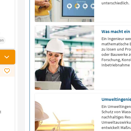
unterschiedlich.
Was macht ein
Ein Ingenieur we
en
mathematische E
zu lösen und Pr
oder Bauwerke zu
Forschung, Konst
Inbetriebnahme u
Ingenieure den 
unterschiedlich
der Elektrotechn
Dabei agieren sie
Wissenschaft un
Umweltingeni
Ein Umweltingen
H
Schutz von Wasse
nachhaltiges Re
Umweltauswirkun
entwickelt Maßn