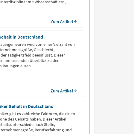
 interdisziplinär mit Wissenschaftlern,
nternehmen zusammen. Neben der
cher Systeme bewertet er
 und gesetzliche Vorgaben, um deren
Zum Artikel
Gehalt in Deutschland
auingenieuren wird von einer Vielzahl von
nternehmensgröße, Geschlecht,
er Tätigkeitsfeld beeinflusst. Dieser
inen umfassenden Überblick zu den
n Bauingenieuren.
Zum Artikel
ker Gehalt in Deutschland
iker gibt es zahlreiche Faktoren, die einen
Höhe des Gehalts haben. Dieser Artikel
ehaltsunterschiede nach Stelle,
 Unternehmensgröße, Berufserfahrung und