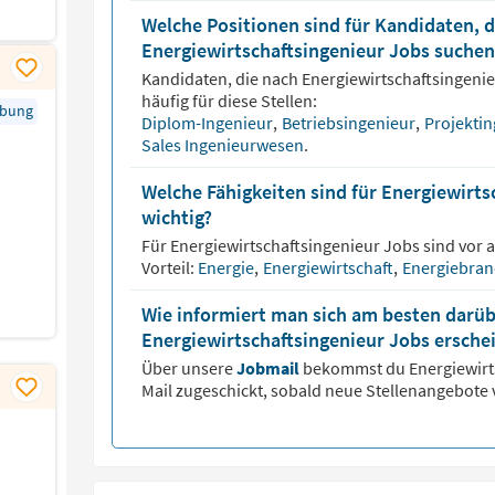
Welche Positionen sind für Kandidaten, d
Energiewirtschaftsingenieur Jobs suchen
Kandidaten, die nach
Energiewirtschaftsingeni
häufig für diese Stellen:
rbung
Diplom-Ingenieur
,
Betriebsingenieur
,
Projekti
Sales Ingenieurwesen
.
Welche Fähigkeiten sind für Energiewirt
wichtig?
Für
Energiewirtschaftsingenieur
Jobs sind vor 
Vorteil:
Energie
,
Energiewirtschaft
,
Energiebra
Wie informiert man sich am besten darüb
Energiewirtschaftsingenieur Jobs ersche
Über unsere
Jobmail
bekommst du
Energiewir
Mail zugeschickt, sobald neue Stellenangebote 