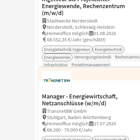
Energiewende, Rechenzentrum
(m/w/d)
Stadtwerke Norderstedt
Norderstedt, Schleswig-Holstein
Homeoffice möglich
01.08.2026
68.552,35 €/Jahr (geschätzt)
Energietechnik Ingenieur
Energietechnik
Versorgungstechnik
Rechenzentr
Energiewende
Infrastruktur
Projektmanagement
Manager - Energiewirtschaft,
Netzanschlüsse (w/m/d)
TransnetBW GmbH
Stuttgart, Baden-Württemberg
Homeoffice möglich
27.07.2026
68.200 - 79.000 €/Jahr
Energietechnik Ingenieur
Energiewirtschaft