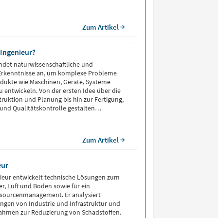
Zum Artikel
 Ingenieur?
ndet naturwissenschaftliche und
rkenntnisse an, um komplexe Probleme
odukte wie Maschinen, Geräte, Systeme
 entwickeln. Von der ersten Idee über die
ruktion und Planung bis hin zur Fertigung,
nd Qualitätskontrolle gestalten
gesamten Entstehungsprozess in
sten Fachbereichen wie dem Maschinenbau,
ik, dem Bauwesen oder der Informatik.
Zum Artikel
 als Schnittstelle zwischen theoretischer
d praktischer Anwendung.
eur
ieur entwickelt technische Lösungen zum
r, Luft und Boden sowie für ein
ssourcenmanagement. Er analysiert
gen von Industrie und Infrastruktur und
ahmen zur Reduzierung von Schadstoffen.