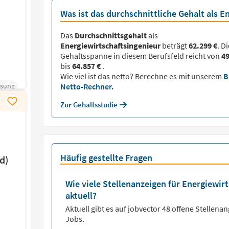
Was ist das durchschnittliche Gehalt als E
Das
Durchschnittsgehalt
als
Energiewirtschaftsingenieur
beträgt
62.299 €
. Di
Gehaltsspanne in diesem Berufsfeld reicht von
49
bis
64.857 €
.
Wie viel ist das netto? Berechne es mit unserem
B
ssung
Netto-Rechner.
Zur Gehaltsstudie
Häufig gestellte Fragen
d)
Wie viele Stellenanzeigen für Energiewirt
aktuell?
Aktuell gibt es auf jobvector
48
offene Stellena
Jobs.