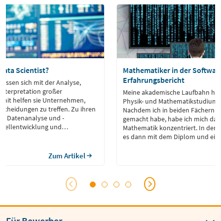
Data Scientist?
Mathematiker in der Softwar
Erfahrungsbericht
efassen sich mit der Analyse,
nterpretation großer
Meine akademische Laufbahn hab
mit helfen sie Unternehmen,
Physik- und Mathematikstudium
scheidungen zu treffen. Zu ihren
Nachdem ich in beiden Fächern 
n Datenanalyse und -
gemacht habe, habe ich mich dan
Modellentwicklung und
Mathematik konzentriert. In der 
es dann mit dem Diplom und ein
anschließenden Promotion im Ber
und partielle Differenzialgleichun
Zum Artikel
Für Bewerber