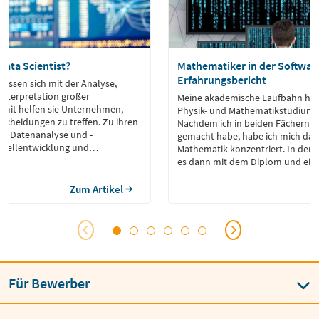
Data Scientist?
Mathematiker in der Softwar
Erfahrungsbericht
efassen sich mit der Analyse,
nterpretation großer
Meine akademische Laufbahn hab
mit helfen sie Unternehmen,
Physik- und Mathematikstudium
scheidungen zu treffen. Zu ihren
Nachdem ich in beiden Fächern 
n Datenanalyse und -
gemacht habe, habe ich mich dan
Modellentwicklung und
Mathematik konzentriert. In der 
es dann mit dem Diplom und ein
anschließenden Promotion im Ber
und partielle Differenzialgleichun
Zum Artikel
Für Bewerber