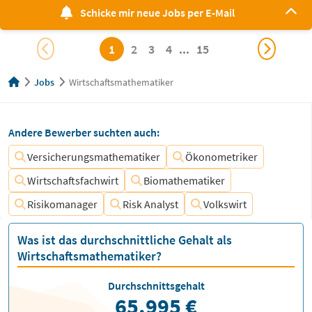
Schicke mir neue Jobs per E-Mail
1
2
3
4
...
15
Jobs
Wirtschaftsmathematiker
Andere Bewerber suchten auch:
Versicherungsmathematiker
Ökonometriker
Wirtschaftsfachwirt
Biomathematiker
Risikomanager
Risk Analyst
Volkswirt
Was ist das durchschnittliche Gehalt als
Wirtschaftsmathematiker?
Durchschnittsgehalt
65.995 €