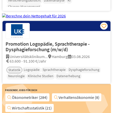
Versicherungsaufsicht
Datenanalyse
KI
Change-Management
Promotion Logopädie, Sprachtherapie -
Dysphagieforschung (m/w/d)
Universitätsklinikum...
Hamburg
03.08.2026
63.600 - 91.100 €/Jahr
Logopädie
Sprachtherapie
Dysphagieforschung
Statistik
Neurologie
Klinische Studien
Datenerhebung
Passende Jobs für Dich
Ökonometriker (284)
Verhaltensökonomie (8)
Wirtschaftsstatistik (21)