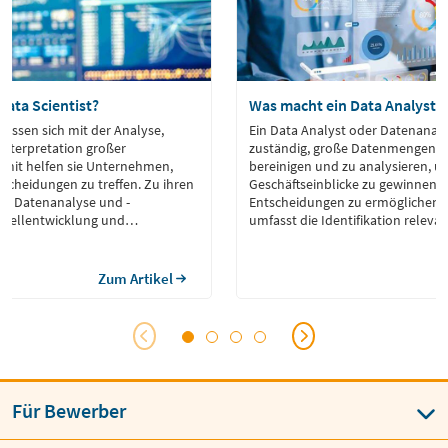
Data Scientist?
Was macht ein Data Analyst?
efassen sich mit der Analyse,
Ein Data Analyst oder Datenanalys
nterpretation großer
zuständig, große Datenmengen z
mit helfen sie Unternehmen,
bereinigen und zu analysieren, u
scheidungen zu treffen. Zu ihren
Geschäftseinblicke zu gewinnen u
n Datenanalyse und -
Entscheidungen zu ermöglichen. 
Modellentwicklung und
umfasst die Identifikation releva
Datenquellen, das Extrahieren v
deren Aufbereitung durch Techni
Data Wrangling, um Fehler und I
Zum Artikel
minimieren. Im […]
Für Bewerber