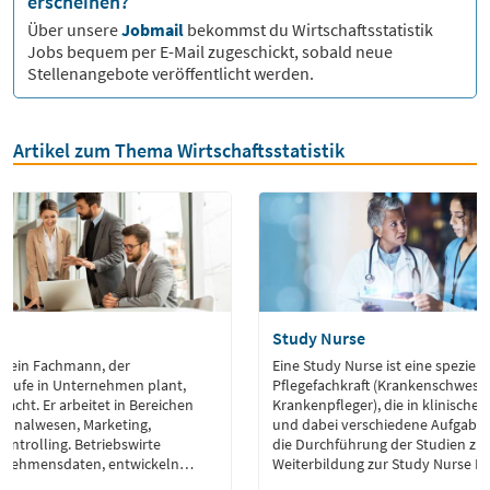
erscheinen?
Über unsere
Jobmail
bekommst du
Wirtschaftsstatistik
Jobs bequem per E-Mail zugeschickt, sobald neue
Stellenangebote veröffentlicht werden.
Artikel zum Thema Wirtschaftsstatistik
Study Nurse
ist ein Fachmann, der
Eine Study Nurse ist eine speziell
bläufe in Unternehmen plant,
Pflegefachkraft (Krankenschwest
acht. Er arbeitet in Bereichen
Krankenpfleger), die in klinischen
rsonalwesen, Marketing,
und dabei verschiedene Aufgab
ntrolling. Betriebswirte
die Durchführung der Studien zu 
ernehmensdaten, entwickeln
Weiterbildung zur Study Nurse I
timieren Prozesse, um Effizienz
Fällen ist die Voraussetzung, um 