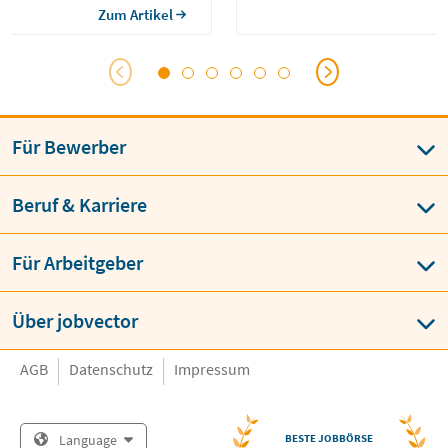
eigern. Sie übernehmen oft
Weiterbildung zur Study Nurse zu 
Zum Artikel
 oder beraten die
medizinische Grundausbildung wi
bei Entscheidungen. Die
oder MFA (Medizinische […]
lgt meist über ein […]
Für Bewerber
Beruf & Karriere
Für Arbeitgeber
Über jobvector
AGB
Datenschutz
Impressum
Language
BESTE JOBBÖRSE