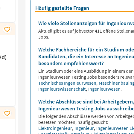
Häufig gestellte Fragen
Wie viele Stellenanzeigen für Ingenieurwe
Aktuell gibt es auf jobvector
411
offene Stellen
Jobs.
Welche Fachbereiche für ein Studium oder
Kandidaten, die ein Interesse an Ingenie
/d)
besonders empfehlenswert?
Ein Studium oder eine Ausbildung in einem der 
Ingenieurwesen Testing
Jobs besonders relevan
Technisches Ingenieurwesen
,
Maschinenbauin
Ingenieurswissenschaft
,
Ingenieurwesen
.
Welche Abschlüsse sind bei Arbeitgebern,
Ingenieurwesen Testing Jobs ausschreibe
Die folgenden Abschlüsse werden von Arbeitge
besetzen möchten, häufig gesucht:
Elektroingenieur
,
Ingenieur
,
Ingenieurwesen El