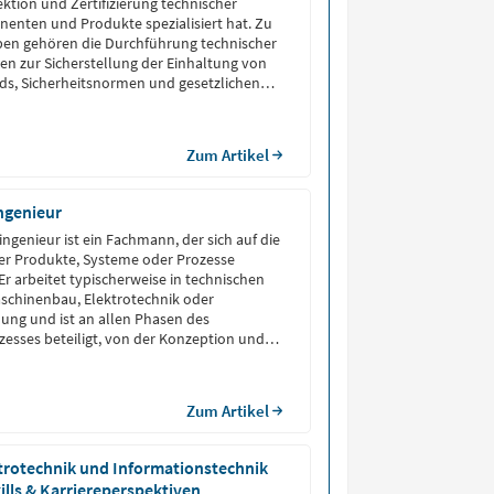
ktion und Zertifizierung technischer
enten und Produkte spezialisiert hat. Zu
en gehören die Durchführung technischer
en zur Sicherstellung der Einhaltung von
ds, Sicherheitsnormen und gesetzlichen
Zum Artikel
ngenieur
ngenieur ist ein Fachmann, der sich auf die
er Produkte, Systeme oder Prozesse
. Er arbeitet typischerweise in technischen
schinenbau, Elektrotechnik oder
ung und ist an allen Phasen des
esses beteiligt, von der Konzeption und
die Prototypenerstellung bis hin zur
lementierung und Überprüfung.
nieur – Berufsbild […]
Zum Artikel
trotechnik und Informationstechnik
kills & Karriereperspektiven