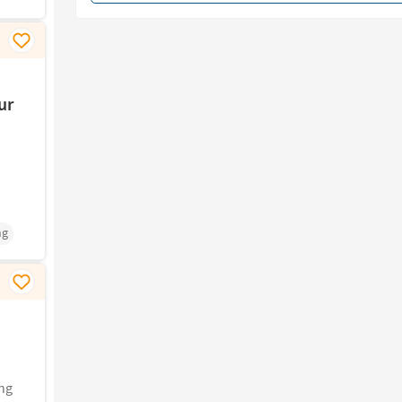
ur
ng
ng