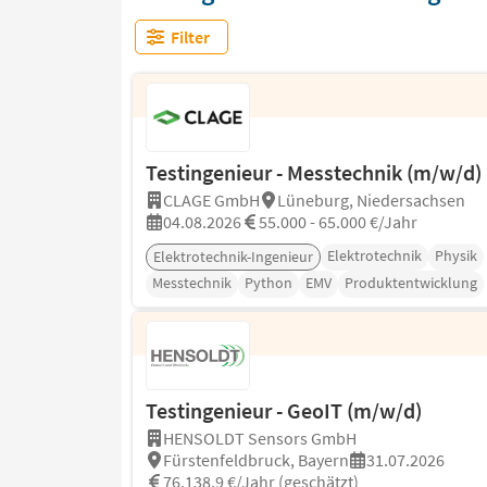
Filter
Testingenieur - Messtechnik (m/w/d)
CLAGE GmbH
Lüneburg, Niedersachsen
04.08.2026
55.000 - 65.000 €/Jahr
Elektrotechnik
Physik
Elektrotechnik-Ingenieur
Messtechnik
Python
EMV
Produktentwicklung
Testingenieur - GeoIT (m/w/d)
HENSOLDT Sensors GmbH
Fürstenfeldbruck, Bayern
31.07.2026
76.138,9 €/Jahr (geschätzt)