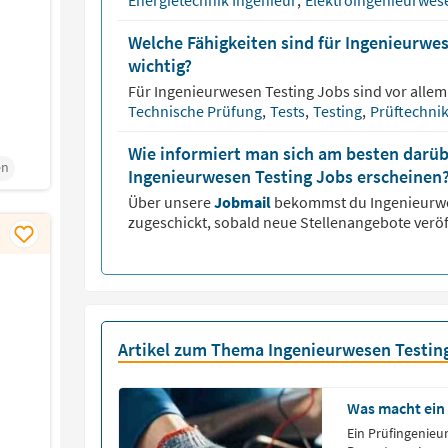
Energietechnik Ingenieur
,
Elektroingenieurwe
Welche Fähigkeiten sind für Ingenieurwe
wichtig?
Für
Ingenieurwesen Testing
Jobs sind vor allem
Technische Prüfung
,
Tests
,
Testing
,
Prüftechni
Wie informiert man sich am besten darüb
en
Ingenieurwesen Testing Jobs erscheinen
Über unsere
Jobmail
bekommst du
Ingenieurw
zugeschickt, sobald neue Stellenangebote veröf
Artikel zum Thema Ingenieurwesen Testin
Was macht ein
Ein Prüfingenieur