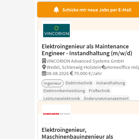
Schicke mir neue Jobs per E-Mail
Elektroingenieur als Maintenance
Engineer - Instandhaltung (m/w/d)
VINCORION Advanced Systems GmbH
Wedel, Schleswig-Holstein
Homeoffice mög
08.08.2026
79.000 €/Jahr
Elektrotechnik
Instandhaltung
Ingenieur
Elektronikentwicklung
Prüftechnik
Leistungselektronik
Änderungsmanagement
Elektroingenieur,
Maschinenbauingenieur als