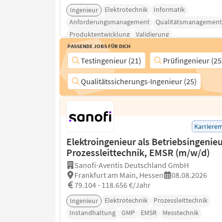
Elektrotechnik
Informatik
Ingenieur
Anforderungsmanagement
Qualitätsmanagement
Produktentwicklung
Validierung
Passende Jobs für Dich
Testingenieur (21)
Prüfingenieur (25
Qualitätssicherungs-Ingenieur (25)
Karriere
Elektroingenieur als Betriebsingenieu
Prozessleittechnik, EMSR (m/w/d)
Sanofi-Aventis Deutschland GmbH
Frankfurt am Main, Hessen
08.08.2026
79.104 - 118.656 €/Jahr
Elektrotechnik
Prozessleittechnik
Ingenieur
Instandhaltung
GMP
EMSR
Messtechnik