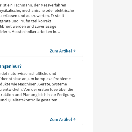
r ist ein Fachmann, der Messverfahren
sikalische, mechanische oder elektrische
u erfassen und auszuwerten. Er stellt
sgeräte und Prüfmittel korrekt
alibriert werden und zuverlässige
iefern. Messtechniker arbeiten in
anchen wie der Automobilindustrie, Luft-
edizintechnik oder der Fertigungstechnik.
Qualitätssicherung verantwortlich, […]
Zum Artikel
 Ingenieur?
ndet naturwissenschaftliche und
rkenntnisse an, um komplexe Probleme
odukte wie Maschinen, Geräte, Systeme
 entwickeln. Von der ersten Idee über die
ruktion und Planung bis hin zur Fertigung,
nd Qualitätskontrolle gestalten
gesamten Entstehungsprozess in
sten Fachbereichen wie dem Maschinenbau,
ik, dem Bauwesen oder der Informatik.
Zum Artikel
 als Schnittstelle zwischen theoretischer
d praktischer Anwendung.