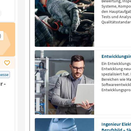
Bewertung, Inspe
Systeme, Kompon
den Hauptaufgab
Tests und Analys
Qualitätsstandar
Anforderungen.
)
Entwicklungsi
Ein Entwicklungsi
Entwicklung neu
spezialisiert hat
messe
Bereichen wie Ma
r -
Softwareentwickl
Entwicklungsproz
dem Design über 
endgültigen Imp
Entwicklungsinge
Ingenieur Elek
Berufsbild – S