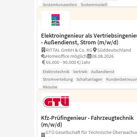
Systemkonzeption
Systemmodell
Elektroingenieur als Vertriebsingenie
- Außendienst, Strom (m/w/d)
RITTAL GmbH & Co. KG
Süddeutschland
Homeoffice möglich
08.08.2026
65.000 - 90.000 €/Jahr
Elektrotechnik
Vertrieb
Außendienst
Stromverteilung
Schaltanlagen
Kundenbetreuu
Akquise
Kfz-Prüfingenieur - Fahrzeugtechnik
(m/w/d)
GTÜ Gesellschaft für Technische Überwachu