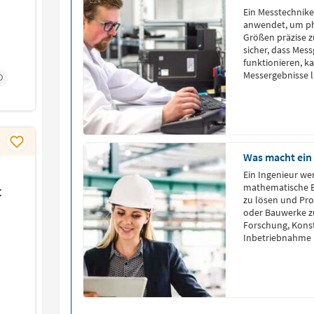
Ein Messtechnike
anwendet, um phy
Größen präzise z
sicher, dass Mes
funktionieren, k
Messergebnisse l
D
verschiedenen Br
und Raumfahrt, M
Sie sind für die 
Was macht ein
Ein Ingenieur we
mathematische E
t
zu lösen und Pr
oder Bauwerke zu
Forschung, Konst
Inbetriebnahme u
Ingenieure den 
unterschiedlich
der Elektrotechn
Dabei agieren sie
Wissenschaft un