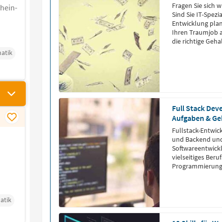
Fragen Sie sich w
rhein-
Sind Sie IT-Spezi
Entwicklung plan
Ihren Traumjob 
die richtige Ge
atik
Full Stack Dev
Aufgaben & Ge
Fullstack-Entwic
und Backend und 
Softwareentwickl
vielseitiges Beru
Programmierung
atik