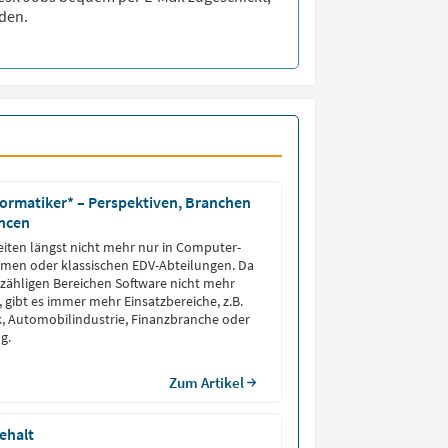
den.
nformatiker* – Perspektiven, Branchen
ncen
eiten längst nicht mehr nur in Computer-
hmen oder klassischen EDV-Abteilungen. Da
zähligen Bereichen Software nicht mehr
 gibt es immer mehr Einsatzbereiche, z.B.
k, Automobilindustrie, Finanzbranche oder
g.
Zum Artikel
ehalt