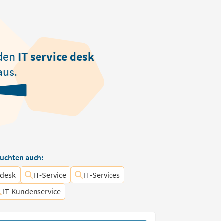
den
IT service desk
aus.
uchten auch:
pdesk
IT-Service
IT-Services
IT-Kundenservice