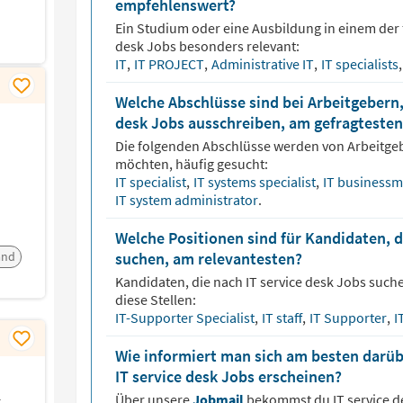
empfehlenswert?
Ein Studium oder eine Ausbildung in einem der 
desk
Jobs besonders relevant:
IT
,
IT PROJECT
,
Administrative IT
,
IT specialists
,
Welche Abschlüsse sind bei Arbeitgebern, 
desk Jobs ausschreiben, am gefragtesten
Die folgenden Abschlüsse werden von Arbeitge
möchten, häufig gesucht:
IT specialist
,
IT systems specialist
,
IT business
IT system administrator
.
Welche Positionen sind für Kandidaten, d
and
suchen, am relevantesten?
Kandidaten, die nach
IT service desk
Jobs suche
diese Stellen:
IT-Supporter Specialist
,
IT staff
,
IT Supporter
,
I
Wie informiert man sich am besten darüb
IT service desk Jobs erscheinen?
k
Über unsere
Jobmail
bekommst du
IT service 