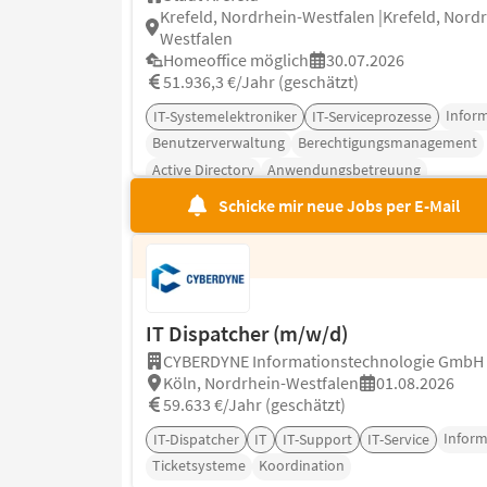
Krefeld, Nordrhein-Westfalen |Krefeld, Nord
Westfalen
Homeoffice möglich
30.07.2026
51.936,3 €/Jahr (geschätzt)
Inform
IT-Systemelektroniker
IT-Serviceprozesse
Benutzerverwaltung
Berechtigungsmanagement
Active Directory
Anwendungsbetreuung
Schicke mir neue Jobs per E-Mail
IT Dispatcher (m/w/d)
CYBERDYNE Informationstechnologie GmbH
Köln, Nordrhein-Westfalen
01.08.2026
59.633 €/Jahr (geschätzt)
Inform
IT-Dispatcher
IT
IT-Support
IT-Service
Ticketsysteme
Koordination