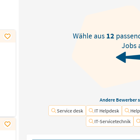
Wähle aus
12
passen
Jobs 
Andere Bewerber s
Service desk
IT Helpdesk
Hel
IT-Servicetechnik