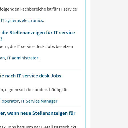
folgenden Fachbereiche ist für
IT service
IT systems electronics
.
die Stellenanzeigen für IT service
?
bern, die
IT service desk
Jobs besetzen
man
,
IT administrator
,
ie nach IT service desk Jobs
n, eignen sich besonders häufig für
T operator
,
IT Service Manager
.
er, wann neue Stellenanzeigen für
desk
Jobs bequem per E-Mail zugeschickt,