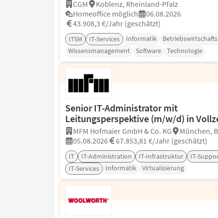
CGM
Koblenz, Rheinland-Pfalz
Homeoffice möglich
06.08.2026
43.908,3 €/Jahr (geschätzt)
Informatik
Betriebswirtschafts
ITSM
IT-Services
Wissensmanagement
Software
Technologie
Senior IT-Administrator mit
Leitungsperspektive (m/w/d) in Vollz
MFM Hofmaier GmbH & Co. KG
München, B
05.08.2026
67.853,81 €/Jahr (geschätzt)
IT
IT-Administration
IT-Infrastruktur
IT-Suppo
Informatik
Virtualisierung
IT-Services