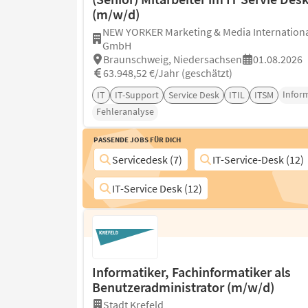
(m/w/d)
NEW YORKER Marketing & Media Internation
GmbH
Braunschweig, Niedersachsen
01.08.2026
63.948,52 €/Jahr (geschätzt)
Infor
IT
IT-Support
Service Desk
ITIL
ITSM
Fehleranalyse
Passende Jobs für Dich
Servicedesk (7)
IT-Service-Desk (12)
IT-Service Desk (12)
Informatiker, Fachinformatiker als
Benutzeradministrator (m/w/d)
Stadt Krefeld