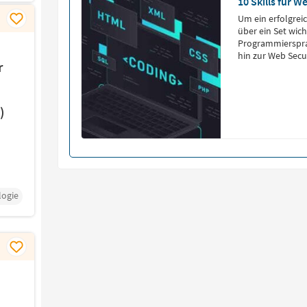
10 Skills für 
Um ein erfolgrei
über ein Set wic
Programmierspra
hin zur Web Secur
r
)
ogie