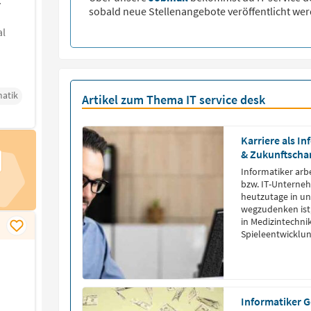
sobald neue Stellenangebote veröffentlicht wer
al
matik
Artikel zum Thema IT service desk
Karriere als I
& Zukunftscha
Informatiker arb
bzw. IT-Unterne
heutzutage in un
wegzudenken ist,
in Medizintechni
Spieleentwicklun
Informatiker G