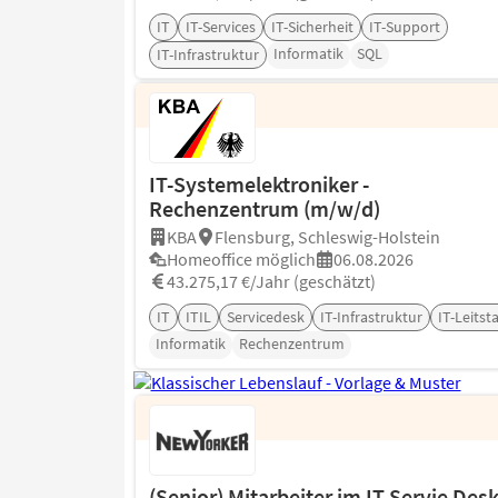
IT
IT-Services
IT-Sicherheit
IT-Support
Informatik
SQL
IT-Infrastruktur
IT-Systemelektroniker -
Rechenzentrum (m/w/d)
KBA
Flensburg, Schleswig-Holstein
Homeoffice möglich
06.08.2026
43.275,17 €/Jahr (geschätzt)
IT
ITIL
Servicedesk
IT-Infrastruktur
IT-Leitst
Informatik
Rechenzentrum
(Senior) Mitarbeiter im IT Servie Des