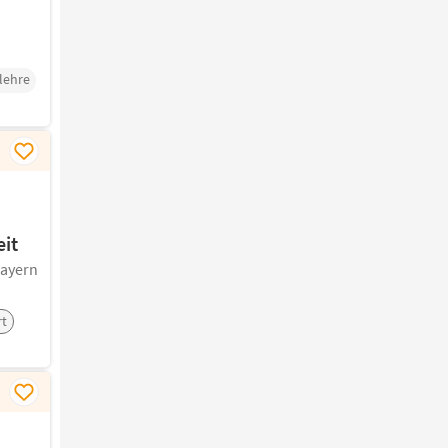
lehre
eit
ayern
rt