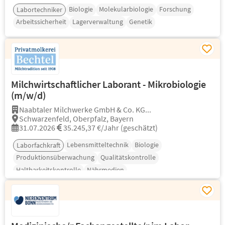
Biologie
Molekularbiologie
Forschung
Labortechniker
Arbeitssicherheit
Lagerverwaltung
Genetik
Milchwirtschaftlicher Laborant - Mikrobiologie
(m/w/d)
Naabtaler Milchwerke GmbH & Co. KG...
Schwarzenfeld, Oberpfalz, Bayern
31.07.2026
35.245,37 €/Jahr (geschätzt)
Lebensmitteltechnik
Biologie
Laborfachkraft
Produktionsüberwachung
Qualitätskontrolle
Haltbarkeitskontrolle
Nährmedien