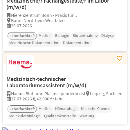
Medizinische/r Fachangestellte/r im Labor
(m/w/d)
Nierenzentrum Bonn - Praxis für...
Bonn, Nordrhein-Westfalen
29.07.2026
Medizin
Biologie
Blutentnahme
Dialyse
Laborfachkraft
Medizinische Dokumentation
Dokumentation
Medizinisch-technischer
Laboratoriumsassistent (m/w/d)
Haema Blut- und Plasmaspendedienst
Leipzig, Sachsen
27.07.2026
42.000 €/Jahr
Medizin
Hämatologie
Klinische Chemie
Laborfachkraft
Molekularbiologie
Qualitätskontrolle
Wartung