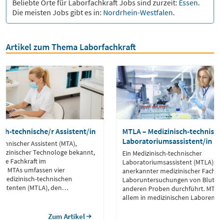
Beliebte Orte für
Laborfachkraft
Jobs sind zurzeit:
Essen
.
Die meisten Jobs gibt es in:
Nordrhein-Westfalen
.
Artikel zum Thema Laborfachkraft
ch-technische/r Assistent/in
MTLA – Medizinisch-technisc
Laboratoriumsassistent/in
echnischer Assistent (MTA),
edizinischer Technologe bekannt,
Ein Medizinisch-technischer
sche Fachkraft im
Laboratoriumsassistent (MTLA) ist
n. MTAs umfassen vier
anerkannter medizinischer Fachbe
 medizinisch-technischen
Laboruntersuchungen von Blut,
istenten (MTLA), den
anderen Proben durchführt. MTLA
nischen Radiologieassistenten
allem in medizinischen Laboren, K
zinisch-technischen Assistenten
Forschungseinrichtungen oder be
gnostik (MTAF) und den
Gesundheitsämtern.
Zum Artikel