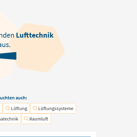
nden
Lufttechnik
aus.
uchten auch:
n
Lüftung
Lüftungssysteme
matechnik
Raumluft