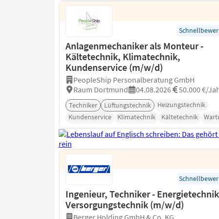
Schnellbewe
Anlagenmechaniker als Monteur -
Kältetechnik, Klimatechnik,
Kundenservice (m/w/d)
PeopleShip Personalberatung GmbH
Raum Dortmund
04.08.2026
50.000 €/Ja
Heizungstechnik
Techniker
Lüftungstechnik
Kundenservice
Klimatechnik
Kältetechnik
Wart
Schnellbewe
Ingenieur, Techniker - Energietechnik
Versorgungstechnik (m/w/d)
Berger Holding GmbH & Co. KG