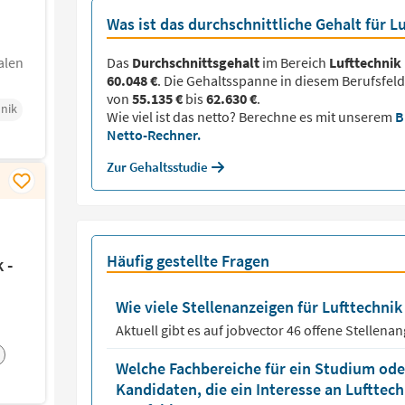
Was ist das durchschnittliche Gehalt für L
alen
Das
Durchschnittsgehalt
im Bereich
Lufttechnik
60.048 €
. Die Gehaltsspanne in diesem Berufsfeld
von
55.135 €
bis
62.630 €
.
nik
Wie viel ist das netto? Berechne es mit unserem
B
Netto-Rechner.
Zur Gehaltsstudie
Häufig gestellte Fragen
 -
Wie viele Stellenanzeigen für Lufttechnik 
Aktuell gibt es auf jobvector
46
offene Stellena
Welche Fachbereiche für ein Studium oder
Kandidaten, die ein Interesse an Lufttec