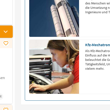
des Menschen wir
die Umsetzung ne
Ingenieure und T
Kfz-Mechatroni
Als Kfz-Mechatron
Einfluss auf die 
beleuchtet die G
Tätigkeitsfeld,
vielem mehr.
sen
it