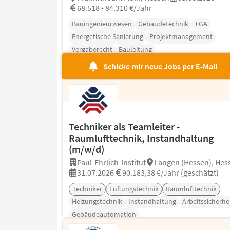
68.518 - 84.310 €/Jahr
Bauingenieurwesen
Gebäudetechnik
TGA
Energetische Sanierung
Projektmanagement
Vergaberecht
Bauleitung
Schicke mir neue Jobs per E-Mail
Techniker als Teamleiter -
Raumlufttechnik, Instandhaltung
(m/w/d)
Paul-Ehrlich-Institut
Langen (Hessen), Hes
31.07.2026
90.183,38 €/Jahr (geschätzt)
Techniker
Lüftungstechnik
Raumlufttechnik
Heizungstechnik
Instandhaltung
Arbeitssicherhe
Gebäudeautomation