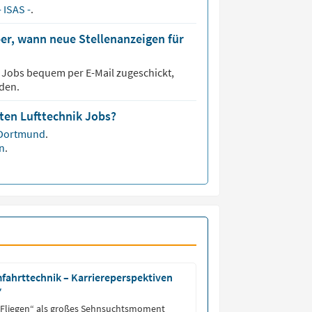
- ISAS -
.
er, wann neue Stellenanzeigen für
k
Jobs bequem per E-Mail zugeschickt,
den.
sten Lufttechnik Jobs?
Dortmund
.
n
.
fahrttechnik – Karriereperspektiven
*
Fliegen“ als großes Sehnsuchtsmoment