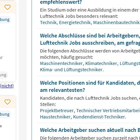
empfehlenswert?
Ein Studium oder eine Ausbildung in einem der 
Lufttechnik
Jobs besonders relevant:
rbung
Technik
,
Energietechnik
,
Maschinenbautechni
Welche Abschlüsse sind bei Arbeitgebern,
Lufttechnik Jobs ausschreiben, am gefra
Die folgenden Abschlüsse werden von Arbeitge
möchten, häufig gesucht:
hr
Maschinentechniker
,
Klimatechniker
,
Lüftungs
Klima- und Lüftungstechniker
.
ung
Welche Positionen sind für Kandidaten, d
am relevantesten?
Kandidaten, die nach
Lufttechnik
Jobs suchen, 
Stellen:
Projektbetreuer
,
Technischer Vertriebsmitarbei
rbung
Haustechniker
,
Kundendienst-Techniker
.
,
Welche Arbeitgeber suchen aktuell nach 
Die folgenden Arbeitgeber suchen zurzeit nach