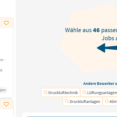
Wähle aus
46
passe
Jobs 
en -
26
Andere Bewerber s
gien
Drucklufttechnik
Lüftungsanlage
Druckluftanlagen
Kli