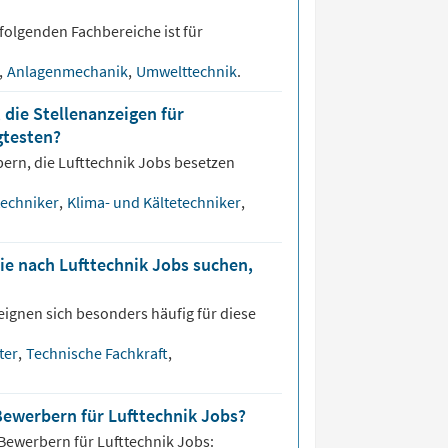
folgenden Fachbereiche ist für
k
,
Anlagenmechanik
,
Umwelttechnik
.
 die Stellenanzeigen für
gtesten?
bern, die
Lufttechnik
Jobs besetzen
techniker
,
Klima- und Kältetechniker
,
ie nach Lufttechnik Jobs suchen,
eignen sich besonders häufig für diese
ter
,
Technische Fachkraft
,
Bewerbern für Lufttechnik Jobs?
 Bewerbern für
Lufttechnik
Jobs: