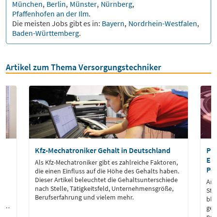
München
,
Berlin
,
Münster
,
Nürnberg
,
Pfaffenhofen an der Ilm
.
Die meisten Jobs gibt es in:
Bayern
,
Nordrhein-Westfalen
,
Baden-Württemberg
.
Artikel zum Thema Versorgungstechniker
Kfz-Mechatroniker Gehalt in Deutschland
Pr
Erf
Als Kfz-Mechatroniker gibt es zahlreiche Faktoren,
Per
die einen Einfluss auf die Höhe des Gehalts haben.
u
Dieser Artikel beleuchtet die Gehaltsunterschiede
Ang
nach Stelle, Tätigkeitsfeld, Unternehmensgröße,
Sta
n,
Berufserfahrung und vielem mehr.
ble
isse
geh
n
noc