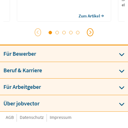
d
ebe
ich
sta
Zum Artikel
bin
Sen
Für Bewerber
Beruf & Karriere
Für Arbeitgeber
Über jobvector
AGB
Datenschutz
Impressum