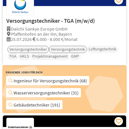
Versorgungstechniker - TGA (m/w/d)
Daiichi Sankyo Europe GmbH
Pfaffenhofen an der Ilm, Bayern
25.07.2026
6.000 - 8.000 €/Monat
Lüftungstechnik
Versorgungstechniker
Versorgungstechnik
TGA
HKLS
Projektmanagement
GMP
Passende Jobs für Dich
Ingenieur für Versorgungstechnik (68)
Wasserversorgungstechniker (31)
Gebäudetechniker (191)