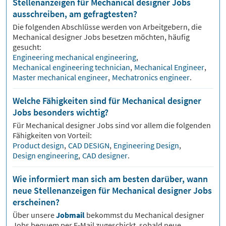
Stellenanzeigen für Mechanical designer Jobs
ausschreiben, am gefragtesten?
Die folgenden Abschlüsse werden von Arbeitgebern, die
Mechanical designer
Jobs besetzen möchten, häufig
gesucht:
Engineering mechanical engineering
,
Mechanical engineering technician
,
Mechanical Engineer
,
Master mechanical engineer
,
Mechatronics engineer
.
Welche Fähigkeiten sind für Mechanical designer
Jobs besonders wichtig?
Für
Mechanical designer
Jobs sind vor allem die folgenden
Fähigkeiten von Vorteil:
Product design
,
CAD DESIGN
,
Engineering Design
,
Design engineering
,
CAD designer
.
Wie informiert man sich am besten darüber, wann
neue Stellenanzeigen für Mechanical designer Jobs
erscheinen?
Über unsere
Jobmail
bekommst du
Mechanical designer
Jobs bequem per E-Mail zugeschickt, sobald neue