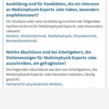
Ausbildung sind für Kandidaten, die ein Interesse
an Medizinphysik-Experte Jobs haben, besonders
empfehlenswert?
Ein Studium oder eine Ausbildung in einem der folgenden
Fachbereiche ist für
Medizinphysik-Experte
Jobs besonders
relevant:
Medizin
,
Medizintechnik
,
Medizinphysik
,
Physiktechnik
,
Biomedizintechnik
.
Welche Abschlüsse sind bei Arbeitgebern, die
Stellenanzeigen für Medizinphysik-Experte Jobs
ausschreiben, am gefragtesten?
Die folgenden Abschlüsse werden von Arbeitgebern, die
Medizinphysik-Experte
Jobs besetzen möchten, häufig
gesucht:
Facharzt für physikalische Medizin
,
Medizinischer Physiker
,
Kernphysiker
,
Nuklearmediziner
,
Facharzt für Radiologie
.
Welche Fähigkeiten sind für Medizinphysik-Experte