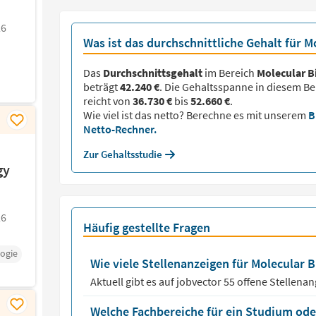
26
Was ist das durchschnittliche Gehalt für M
Das
Durchschnittsgehalt
im Bereich
Molecular B
beträgt
42.240 €
. Die Gehaltsspanne in diesem Be
reicht von
36.730 €
bis
52.660 €
.
Wie viel ist das netto? Berechne es mit unserem
B
Netto-Rechner.
Zur Gehaltsstudie
gy
26
Häufig gestellte Fragen
logie
Wie viele Stellenanzeigen für Molecular B
Aktuell gibt es auf jobvector
55
offene Stellena
Welche Fachbereiche für ein Studium oder