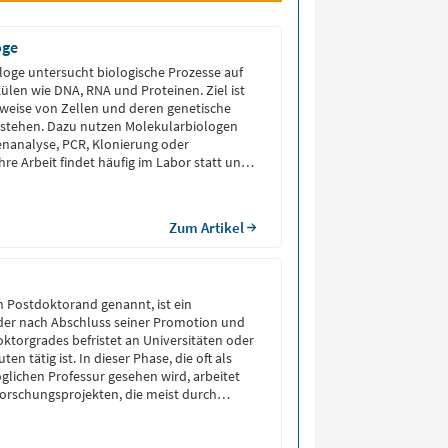
oge
loge untersucht biologische Prozesse auf
len wie DNA, RNA und Proteinen. Ziel ist
sweise von Zellen und deren genetische
rstehen. Dazu nutzen Molekularbiologen
nanalyse, PCR, Klonierung oder
hre Arbeit findet häufig im Labor statt und
ichen wie Biochemie, Genetik und
nüpft. […]
Zum Artikel
h Postdoktorand genannt, ist ein
 der nach Abschluss seiner Promotion und
ktorgrades befristet an Universitäten oder
en tätig ist. In dieser Phase, die oft als
lichen Professur gesehen wird, arbeitet
orschungsprojekten, die meist durch
ziert sind. Der Begriff stammt aus dem
doctoral scholar” […]