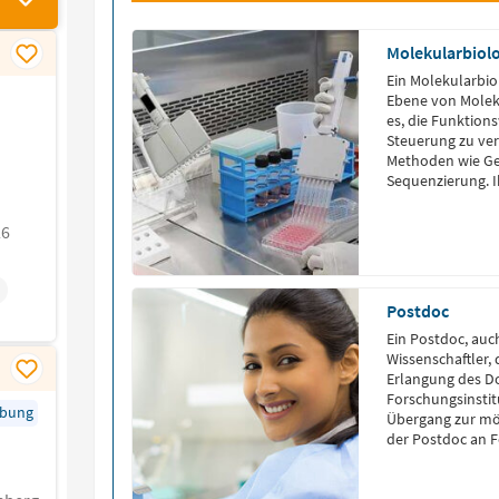
Molekularbiol
Ein Molekularbio
Ebene von Molekü
es, die Funktion
Steuerung zu ve
Methoden wie Ge
Sequenzierung. I
ist eng mit Bere
Zellbiologie verk
26
n
Postdoc
Ein Postdoc, auc
Wissenschaftler,
Erlangung des Do
Forschungsinstitut
rbung
Übergang zur mög
der Postdoc an F
Drittmittel finan
Englischen “Post