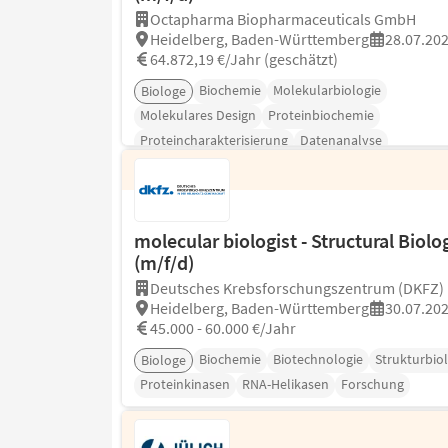
Octapharma Biopharmaceuticals GmbH
Heidelberg, Baden-Württemberg
28.07.20
64.872,19 €/Jahr (geschätzt)
Biochemie
Molekularbiologie
Biologe
Molekulares Design
Proteinbiochemie
Proteincharakterisierung
Datenanalyse
molecular biologist - Structural Biolo
(m/f/d)
Deutsches Krebsforschungszentrum (DKFZ)
Heidelberg, Baden-Württemberg
30.07.20
45.000 - 60.000 €/Jahr
Biochemie
Biotechnologie
Strukturbio
Biologe
Proteinkinasen
RNA-Helikasen
Forschung