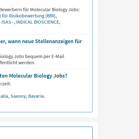
 Bewerbern für
Molecular Biology
Jobs:
t für Risikobewertung (BfR)
,
- ISAS -
,
INDICAL BIOSCIENCE
,
er, wann neue Stellenanzeigen für
Biology
Jobs bequem per E-Mail
fentlicht werden.
sten Molecular Biology Jobs?
rzeit:
alia
,
Saxony
,
Bavaria
.