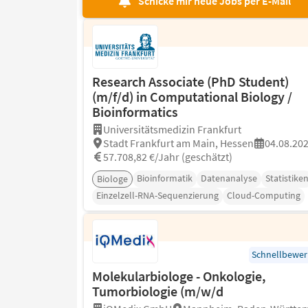
Schicke mir neue Jobs per E-Mail
Research Associate (PhD Student)
(m/f/d) in Computational Biology /
Bioinformatics
Universitätsmedizin Frankfurt
Stadt Frankfurt am Main, Hessen
04.08.20
57.708,82 €/Jahr (geschätzt)
Bioinformatik
Datenanalyse
Statistike
Biologe
Einzelzell-RNA-Sequenzierung
Cloud-Computing
Schnellbewe
Molekularbiologe - Onkologie,
Tumorbiologie (m/w/d