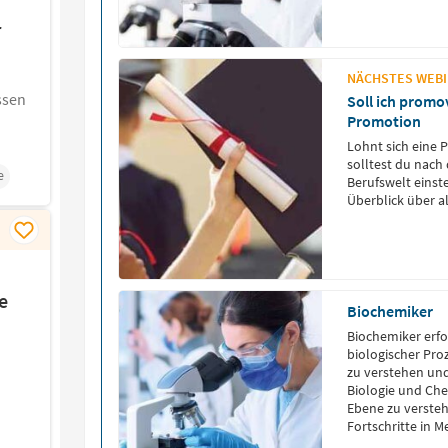
r
NÄCHSTES WEBIN
ssen
Soll ich promo
Promotion
Lohnt sich eine 
solltest du nach
e
Berufswelt einst
Überblick über a
e
Biochemiker
Biochemiker erf
biologischer Pro
zu verstehen un
Biologie und Ch
Ebene zu verstehe
Fortschritte in 
Vielfältige Eins