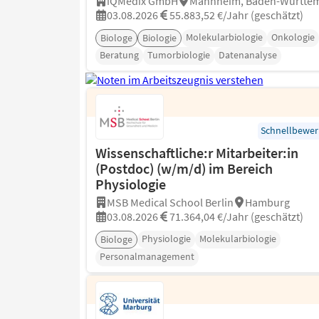
iQMedix GmbH
Mannheim, Baden-Württe
03.08.2026
55.883,52 €/Jahr (geschätzt)
Molekularbiologie
Onkologie
Biologe
Biologie
Beratung
Tumorbiologie
Datenanalyse
Schnellbewe
Wissenschaftliche:r Mitarbeiter:in
(Postdoc) (w/m/d) im Bereich
Physiologie
MSB Medical School Berlin
Hamburg
03.08.2026
71.364,04 €/Jahr (geschätzt)
Physiologie
Molekularbiologie
Biologe
Personalmanagement