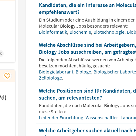
Kandidaten, die ein Interesse an Molecul
empfehlenswert?
Ein Studium oder eine Ausbildung in einem der 
Molecular Biology
Jobs besonders relevant:
Bioinformatik
,
Biochemie
,
Biotechnologie
,
Biol
Welche Abschlüsse sind bei Arbeitgebern,
Biology Jobs ausschreiben, am gefragtes
k
Die folgenden Abschlüsse werden von Arbeitge
besetzen möchten, häufig gesucht:
Biologielaborant
,
Biologe
,
Biologischer Labort
Zellbiologe
.
Welche Positionen sind für Kandidaten, d
/d)
suchen, am relevantesten?
Kandidaten, die nach
Molecular Biology
Jobs su
diese Stellen:
Leiter der Einrichtung
,
Wissenschaftler
,
Labora
Welche Arbeitgeber suchen aktuell nach 