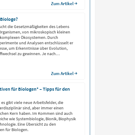
Zum Artikel
 Biologe?
rscht die Gesetzmäßigkeiten des Lebens
Organismen, von mikroskopisch kleinen
zu komplexen Ökosystemen. Durch
perimente und Analysen entschlüsselt er
esse, um Erkenntnisse über Evolution,
ffwechsel zu gewinnen. Je nach
rbeitet er in der Forschung, im
 der Medizin oder in der industriellen
Zum Artikel
iven für Biologen* – Tipps für den
 es gibt viele neue Arbeitsfelder, die
terdisziplinär sind, aber immer einen
lichen Kern haben. Im Kommen sind auch
iche wie Systembiologie, Bionik, Biophysik
nologie. Eine Übersicht zu den
en für Biologen.