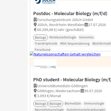
Postdoc - Molecular Biology (m/f/d)
Forschungszentrum Jülich GmbH
Jülich, Nordrhein-Westfalen
27.07.2026
60.299,08 €/Jahr (geschätzt)
Molekularbiologie
Genomics
Biologe
Transkriptomik
RNA-Sequenzierung
Bioinformati
Forschung
PhD student - Molecular Biology (m/f
Universitätsmedizin Göttingen
Göttingen, Niedersachsen
30.07.2026
3.093 €/Monat
Biomedizin
Immunologie
Biologe
Biologie
Neuroimmunologie
Autoimmunerkrankungen