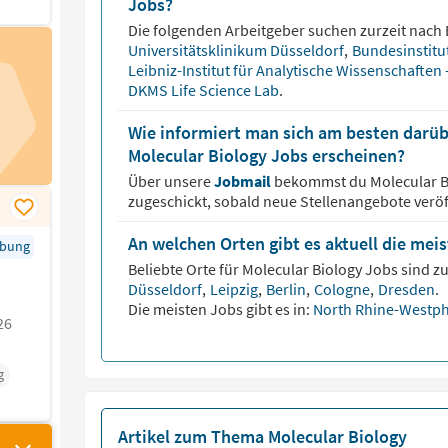
Jobs?
Die folgenden Arbeitgeber suchen zurzeit nach
Universitätsklinikum Düsseldorf
,
Bundesinstitu
Leibniz-Institut für Analytische Wissenschaften 
DKMS Life Science Lab
.
Wie informiert man sich am besten darüb
Molecular Biology Jobs erscheinen?
Über unsere
Jobmail
bekommst du
Molecular 
zugeschickt, sobald neue Stellenangebote veröf
An welchen Orten gibt es aktuell die mei
rbung
Beliebte Orte für
Molecular Biology
Jobs sind zu
Düsseldorf
,
Leipzig
,
Berlin
,
Cologne
,
Dresden
.
Die meisten Jobs gibt es in:
North Rhine-Westph
26
g
Artikel zum Thema Molecular Biology