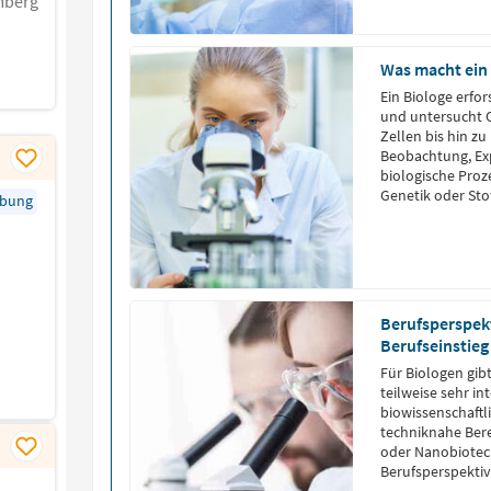
mberg
Was macht ein
Ein Biologe erfo
und untersucht 
Zellen bis hin 
Beobachtung, Ex
biologische Proz
Genetik oder Sto
rbung
Spezialisierung a
Umweltschutz, in
Entwicklung, […]
Berufsperspekt
Berufseinstieg
Für Biologen gibt
teilweise sehr in
biowissenschaft
techniknahe Bere
oder Nanobiotech
Berufsperspektiv