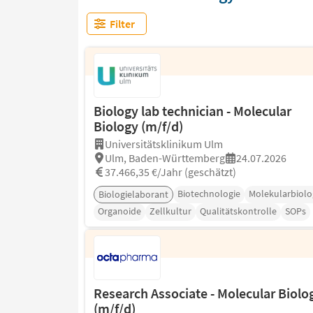
Filter
Biology lab technician - Molecular
Biology (m/f/d)
Universitätsklinikum Ulm
Ulm, Baden-Württemberg
24.07.2026
37.466,35 €/Jahr (geschätzt)
Biotechnologie
Molekularbiolo
Biologielaborant
Organoide
Zellkultur
Qualitätskontrolle
SOPs
Research Associate - Molecular Biolo
(m/f/d)