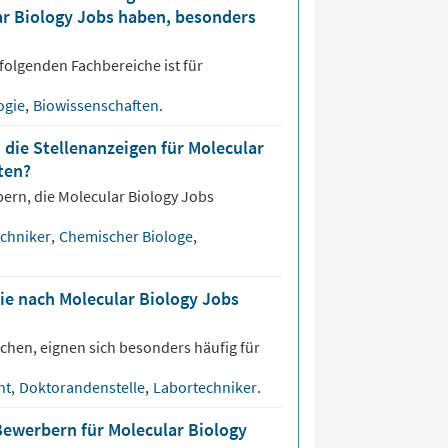
ar Biology Jobs haben, besonders
folgenden Fachbereiche ist für
ogie
,
Biowissenschaften
.
 die Stellenanzeigen für Molecular
ten?
bern, die
Molecular Biology
Jobs
echniker
,
Chemischer Biologe
,
ie nach Molecular Biology Jobs
chen, eignen sich besonders häufig für
nt
,
Doktorandenstelle
,
Labortechniker
.
Bewerbern für Molecular Biology