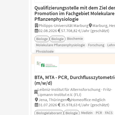
Qualifizierungsstelle mit dem Ziel de
Promotion im Fachgebiet Molekulare
Pflanzenphysiologie
Philipps-Universität Marburg
Marburg, He
02.08.2026
57.708,82 €/Jahr (geschätzt)
Biochemie
Biologe
Biologie
Molekulare Pflanzenphysiologie
Forschung
Lehr
Physiologie
BTA, MTA - PCR, Durchflusszytometri
(m/w/d)
Leibniz-Institut für Alternsforschung - Fritz-
Lipmann-Institut e.V. (FLI)
Jena, Thüringen
Homeoffice möglich
31.07.2026
35.978,63 €/Jahr (geschätzt)
Medizin
PCR
FACS
Biologielaborant
Biologie