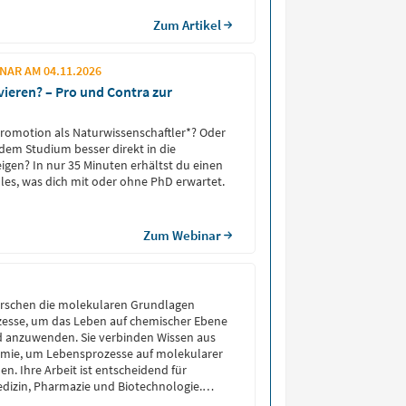
Zum Artikel
AR AM 04.11.2026
vieren? – Pro und Contra zur
Promotion als Naturwissenschaftler*? Oder
 dem Studium besser direkt in die
eigen? In nur 35 Minuten erhältst du einen
lles, was dich mit oder ohne PhD erwartet.
Zum Webinar
orschen die molekularen Grundlagen
zesse, um das Leben auf chemischer Ebene
d anzuwenden. Sie verbinden Wissen aus
emie, um Lebensprozesse auf molekularer
n. Ihre Arbeit ist entscheidend für
Medizin, Pharmazie und Biotechnologie.
atzgebiete und gute Zukunftsaussichten