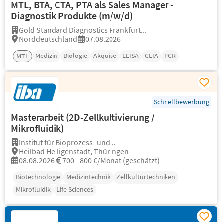
MTL, BTA, CTA, PTA als Sales Manager -
Diagnostik Produkte (m/w/d)
Gold Standard Diagnostics Frankfurt...
Norddeutschland
07.08.2026
Medizin
Biologie
Akquise
ELISA
CLIA
PCR
MTL
Schnellbewerbung
Masterarbeit (2D-Zellkultivierung /
Mikrofluidik)
Institut für Bioprozess- und...
Heilbad Heiligenstadt, Thüringen
08.08.2026
700 - 800 €/Monat (geschätzt)
Biotechnologie
Medizintechnik
Zellkulturtechniken
Mikrofluidik
Life Sciences