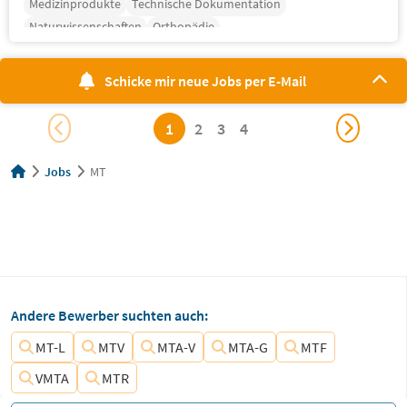
Medizinprodukte
Technische Dokumentation
Naturwissenschaften
Orthopädie
Schicke mir neue Jobs per E-Mail
1
2
3
4
Jobs
MT
Andere Bewerber suchten auch:
MT-L
MTV
MTA-V
MTA-G
MTF
VMTA
MTR