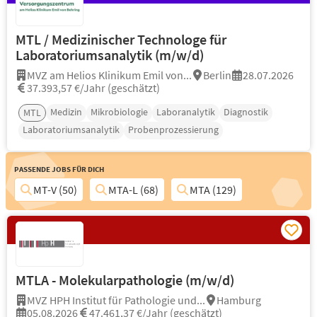
MTL / Medizinischer Technologe für
Laboratoriumsanalytik (m/w/d)
MVZ am Helios Klinikum Emil von...
Berlin
28.07.2026
37.393,57 €/Jahr (geschätzt)
Medizin
Mikrobiologie
Laboranalytik
Diagnostik
MTL
Laboratoriumsanalytik
Probenprozessierung
Passende Jobs für Dich
MT-V (50)
MTA-L (68)
MTA (129)
MTLA - Molekularpathologie (m/w/d)
MVZ HPH Institut für Pathologie und...
Hamburg
05.08.2026
47.461,37 €/Jahr (geschätzt)