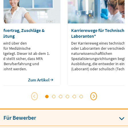
rifvertrag, Zuschläge &
Karrierewege für Technische 
rgütung
Laboranten*
FA wird über den
Der Karriereweg eines technische
ag für Medizinische
oder Laboranten der verschiede
stgelegt. Dieser ist ab dem 1.
naturwissenschaftlichen
nd stellt sicher, dass MFA
Spezialisierungsrichtungen beginn
er Berufserfahrung und
Ausbildung, die entweder in eine
entlohnt werden.
(Laborant) oder schulisch (Techni
absolviert werden kann.
Zum Artikel
Für Bewerber