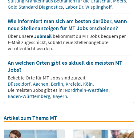
Stiftung Krankenhaus Bethanien für die Grafschaft Moers
,
Gold Standard Diagnostics
,
Labor Dr. Wisplinghoff
.
Wie informiert man sich am besten darüber, wann
neue Stellenanzeigen für MT Jobs erscheinen?
Über unsere
Jobmail
bekommst du
MT
Jobs bequem per
E-Mail zugeschickt, sobald neue Stellenangebote
veröffentlicht werden.
An welchen Orten gibt es aktuell die meisten MT
Jobs?
Beliebte Orte für
MT
Jobs sind zurzeit:
Düsseldorf
,
Aachen
,
Berlin
,
Krefeld
,
Köln
.
Die meisten Jobs gibt es in:
Nordrhein-Westfalen
,
Baden-Württemberg
,
Bayern
.
Artikel zum Thema MT