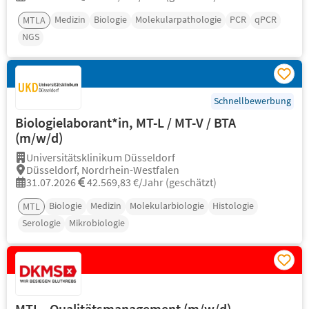
Medizin
Biologie
Molekularpathologie
PCR
qPCR
MTLA
NGS
Schnellbewerbung
Biologielaborant*in, MT-L / MT-V / BTA
(m/w/d)
Universitätsklinikum Düsseldorf
Düsseldorf, Nordrhein-Westfalen
31.07.2026
42.569,83 €/Jahr (geschätzt)
Biologie
Medizin
Molekularbiologie
Histologie
MTL
Serologie
Mikrobiologie
MTL - Qualitätsmanagement (m/w/d)