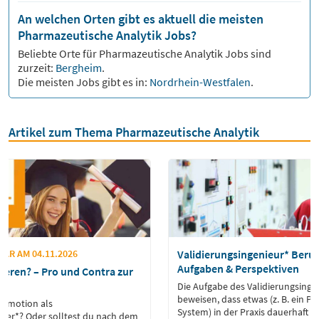
An welchen Orten gibt es aktuell die meisten
Pharmazeutische Analytik Jobs?
Beliebte Orte für
Pharmazeutische Analytik
Jobs sind
zurzeit:
Bergheim
.
Die meisten Jobs gibt es in:
Nordrhein-Westfalen
.
Artikel zum Thema Pharmazeutische Analytik
AR AM 04.11.2026
Validierungsingenieur* Beruf
Aufgaben & Perspektiven
ieren? – Pro und Contra zur
Die Aufgabe des Validierungsingen
beweisen, dass etwas (z. B. ein P
Promotion als
System) in der Praxis dauerhaft f
tler*? Oder solltest du nach dem