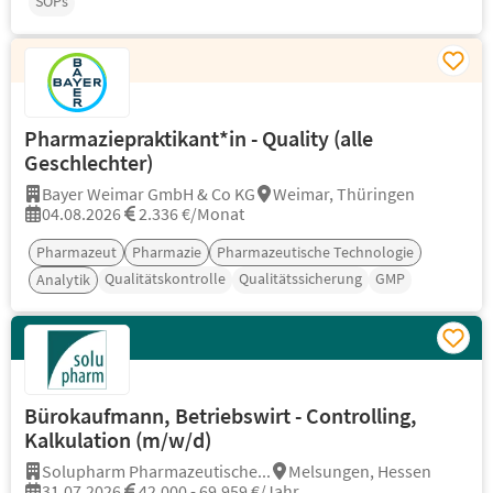
SOPs
Pharmaziepraktikant*in - Quality (alle
Geschlechter)
Bayer Weimar GmbH & Co KG
Weimar, Thüringen
04.08.2026
2.336 €/Monat
Pharmazeut
Pharmazie
Pharmazeutische Technologie
Qualitätskontrolle
Qualitätssicherung
GMP
Analytik
Bürokaufmann, Betriebswirt - Controlling,
Kalkulation (m/w/d)
Solupharm Pharmazeutische...
Melsungen, Hessen
31.07.2026
42.000 - 69.959 €/Jahr