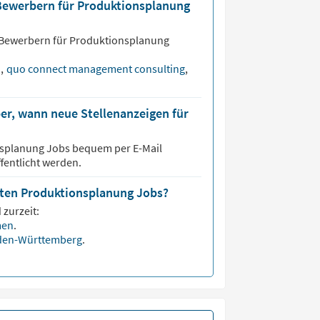
 Bewerbern für Produktionsplanung
 Bewerbern für
Produktionsplanung
o
,
quo connect management consulting
,
er, wann neue Stellenanzeigen für
nsplanung
Jobs bequem per E-Mail
fentlicht werden.
isten Produktionsplanung Jobs?
 zurzeit:
men
.
den-Württemberg
.