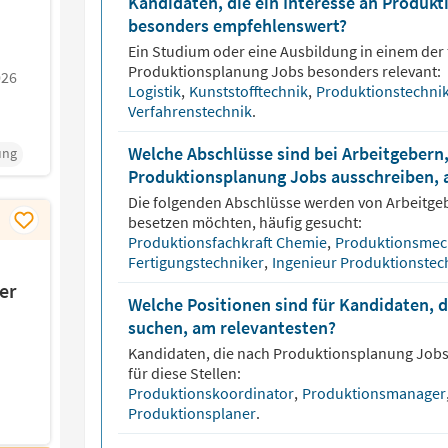
Kandidaten, die ein Interesse an Produk
besonders empfehlenswert?
Ein Studium oder eine Ausbildung in einem der 
Produktionsplanung
Jobs besonders relevant:
026
Logistik
,
Kunststofftechnik
,
Produktionstechni
Verfahrenstechnik
.
Welche Abschlüsse sind bei Arbeitgebern,
ung
Produktionsplanung Jobs ausschreiben, 
Die folgenden Abschlüsse werden von Arbeitge
besetzen möchten, häufig gesucht:
Produktionsfachkraft Chemie
,
Produktionsmec
Fertigungstechniker
,
Ingenieur Produktionstec
er
Welche Positionen sind für Kandidaten, 
suchen, am relevantesten?
Kandidaten, die nach
Produktionsplanung
Jobs
für diese Stellen:
Produktionskoordinator
,
Produktionsmanage
Produktionsplaner
.