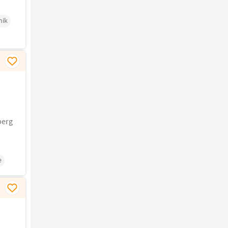
nik
berg
e