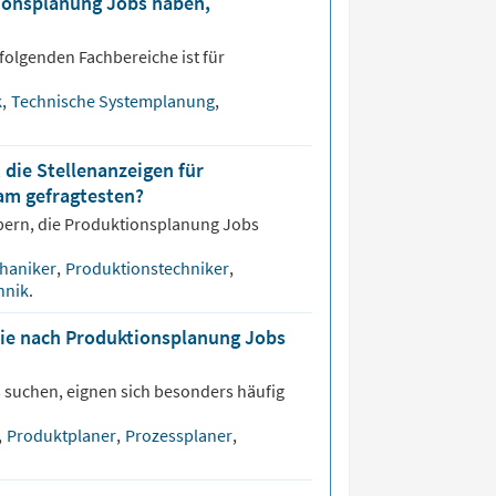
tionsplanung Jobs haben,
folgenden Fachbereiche ist für
k
,
Technische Systemplanung
,
 die Stellenanzeigen für
am gefragtesten?
bern, die
Produktionsplanung
Jobs
haniker
,
Produktionstechniker
,
hnik
.
die nach Produktionsplanung Jobs
 suchen, eignen sich besonders häufig
r
,
Produktplaner
,
Prozessplaner
,