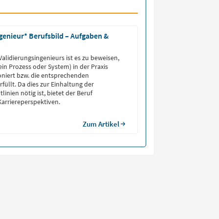
genieur* Berufsbild – Aufgaben &
Validierungsingenieurs ist es zu beweisen,
 ein Prozess oder System) in der Praxis
oniert bzw. die entsprechenden
füllt. Da dies zur Einhaltung der
linien nötig ist, bietet der Beruf
Karriereperspektiven.
Zum Artikel