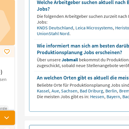
Welche Arbeitgeber suchen aktuell nach
Jobs?
Die folgenden Arbeitgeber suchen zurzeit nach
Jobs:
KNDS Deutschland
,
Leica Microsystems
,
Herist
UnionStahl Nord
.
Wie informiert man sich am besten darüb
Produktionsplanung Jobs erscheinen?
Über unsere
Jobmail
bekommst du
Produktio
zugeschickt, sobald neue Stellenangebote veröf
)
An welchen Orten gibt es aktuell die me
hsen
Beliebte Orte für
Produktionsplanung
Jobs sind
Kassel
,
Aue, Sachsen
,
Bad Driburg
,
Berlin
,
Bre
Die meisten Jobs gibt es in:
Hessen
,
Bayern
,
Ba
rgie