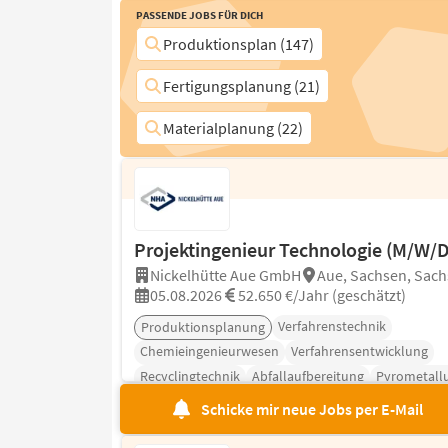
Passende Jobs für Dich
Produktionsplan (147)
Fertigungsplanung (21)
Materialplanung (22)
Projektingenieur Technologie (M/W/D
Nickelhütte Aue GmbH
Aue, Sachsen, Sac
05.08.2026
52.650 €/Jahr (geschätzt)
Verfahrenstechnik
Produktionsplanung
Chemieingenieurwesen
Verfahrensentwicklung
Recyclingtechnik
Abfallaufbereitung
Pyrometallu
Schicke mir neue Jobs per E-Mail