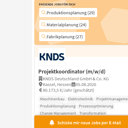
Passende Jobs für Dich
Produktionsplanung (29)
Materialplanung (24)
Fabrikplanung (27)
Projektkoordinator (m/w/d)
KNDS Deutschland GmbH & Co. KG
Kassel, Hessen
05.08.2026
80.173,5 €/Jahr (geschätzt)
Maschinenbau
Elektrotechnik
Projektmanageme
Produktionsplanung
Prozessoptimierung
Change Management
Transformation
Schicke mir neue Jobs per E-Mail