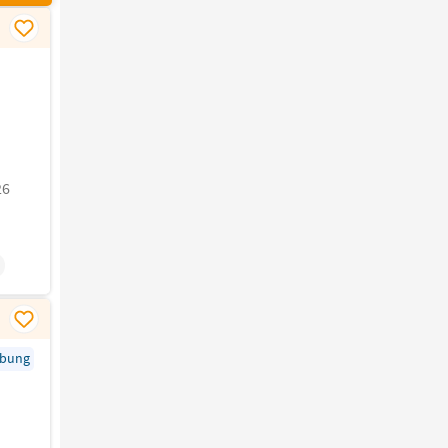
26
rbung