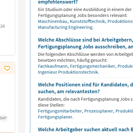
empfehlenswert?
Ein Studium oder eine Ausbildung in einem der 
Fertigungsplanung
Jobs besonders relevant:
Maschinenbau
,
Kunststofftechnik
,
Produktions
026
Manufacturing Engineering
.
Welche Abschlüsse sind bei Arbeitgebern,
Fertigungsplanung Jobs ausschreiben, a
Die folgenden Abschlüsse werden von Arbeitge
besetzen möchten, häufig gesucht:
Fachkaufmann
,
Fertigungsmechaniker
,
Produk
Ingenieur Produktionstechnik
.
Welche Positionen sind für Kandidaten, 
suchen, am relevantesten?
Kandidaten, die nach
Fertigungsplanung
Jobs s
diese Stellen:
Fertigungsmitarbeiter
,
Prozessplaner
,
Produkt
Fertigungsplaner
.
SAP
Welche Arbeitgeber suchen aktuell nach 