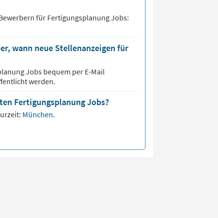
 Bewerbern für
Fertigungsplanung
Jobs:
er, wann neue Stellenanzeigen für
planung
Jobs bequem per E-Mail
fentlicht werden.
sten Fertigungsplanung Jobs?
urzeit:
München
.