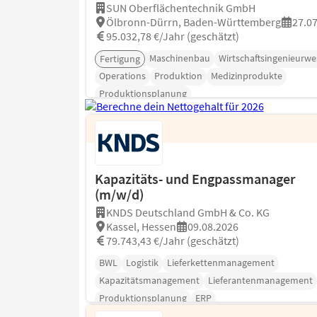
SUN Oberflächentechnik GmbH
Ölbronn-Dürrn, Baden-Württemberg
27.0
95.032,78 €/Jahr (geschätzt)
Maschinenbau
Wirtschaftsingenieurw
Fertigung
Operations
Produktion
Medizinprodukte
Produktionsplanung
Kapazitäts- und Engpassmanager
(m/w/d)
KNDS Deutschland GmbH & Co. KG
Kassel, Hessen
09.08.2026
79.743,43 €/Jahr (geschätzt)
BWL
Logistik
Lieferkettenmanagement
Kapazitätsmanagement
Lieferantenmanagement
Produktionsplanung
ERP