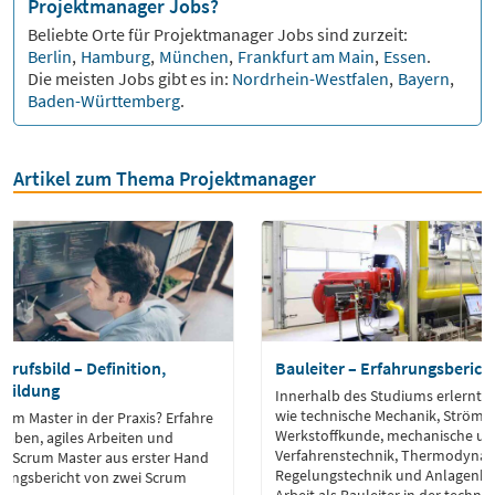
Projektmanager Jobs?
Beliebte Orte für
Projektmanager
Jobs sind zurzeit:
Berlin
,
Hamburg
,
München
,
Frankfurt am Main
,
Essen
.
Die meisten Jobs gibt es in:
Nordrhein-Westfalen
,
Bayern
,
Baden-Württemberg
.
Artikel zum Thema Projektmanager
rufsbild – Definition,
Bauleiter – Erfahrungsberich
sbildung
Innerhalb des Studiums erlernte f
wie technische Mechanik, Strömu
um Master in der Praxis? Erfahre
Werkstoffkunde, mechanische un
fgaben, agiles Arbeiten und
Verfahrenstechnik, Thermodynam
ür Scrum Master aus erster Hand
Regelungstechnik und Anlagenba
rungsbericht von zwei Scrum