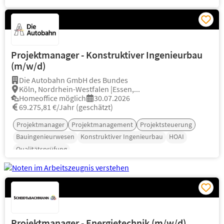
Projektmanager - Konstruktiver Ingenieurbau
(m/w/d)
Die Autobahn GmbH des Bundes
Köln, Nordrhein-Westfalen |Essen,...
Homeoffice möglich
30.07.2026
69.275,81 €/Jahr (geschätzt)
Projektmanager
Projektmanagement
Projektsteuerung
Bauingenieurwesen
Konstruktiver Ingenieurbau
HOAI
Qualitätsprüfung
Projektmanager - Energietechnik (m/w/d)