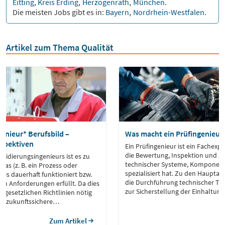
Eitting, Kreis Erding
,
Herzogenrath
,
München
.
Die meisten Jobs gibt es in:
Bayern
,
Nordrhein-Westfalen
.
Artikel zum Thema Qualität
enieur* Berufsbild –
Was macht ein Prüfingenieur
spektiven
Ein Prüfingenieur ist ein Fachexpe
die Bewertung, Inspektion und Zer
alidierungsingenieurs ist es zu
technischer Systeme, Komponen
was (z. B. ein Prozess oder
spezialisiert hat. Zu den Haupta
axis dauerhaft funktioniert bzw.
die Durchführung technischer Te
en Anforderungen erfüllt. Da dies
zur Sicherstellung der Einhaltun
r gesetzlichen Richtlinien nötig
Qualitätsstandards, Sicherheits
ruf zukunftssichere
gesetzlichen Anforderungen.
ven.
Zum Artikel