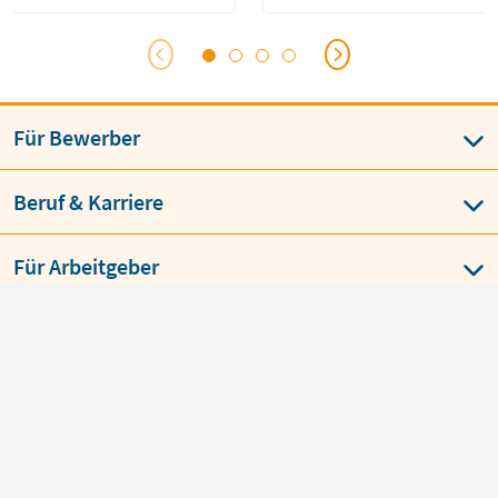
Für Bewerber
Beruf & Karriere
Für Arbeitgeber
Über jobvector
AGB
Datenschutz
Impressum
Language
BESTE JOBBÖRSE
job
vector