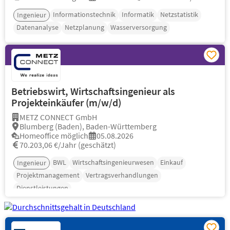
Informationstechnik
Informatik
Netzstatistik
Ingenieur
Datenanalyse
Netzplanung
Wasserversorgung
Betriebswirt, Wirtschaftsingenieur als
Projekteinkäufer (m/w/d)
METZ CONNECT GmbH
Blumberg (Baden), Baden-Württemberg
Homeoffice möglich
05.08.2026
70.203,06 €/Jahr (geschätzt)
BWL
Wirtschaftsingenieurwesen
Einkauf
Ingenieur
Projektmanagement
Vertragsverhandlungen
Dienstleistungen