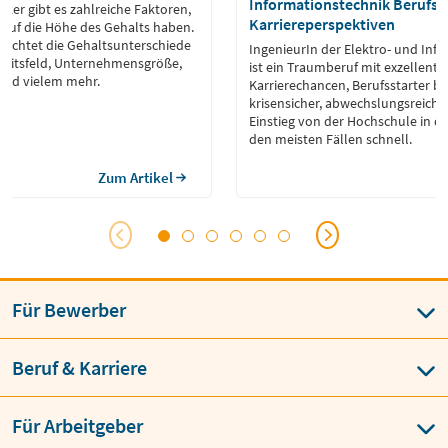
Informationstechnik Berufsbil
iker gibt es zahlreiche Faktoren,
Karriereperspektiven
s auf die Höhe des Gehalts haben.
leuchtet die Gehaltsunterschiede
IngenieurIn der Elektro- und Inf
gkeitsfeld, Unternehmensgröße,
ist ein Traumberuf mit exzellente
und vielem mehr.
Karrierechancen, Berufsstarter be
krisensicher, abwechslungsreich u
Einstieg von der Hochschule in de
den meisten Fällen schnell.
Zum Artikel
Für Bewerber
Beruf & Karriere
Für Arbeitgeber