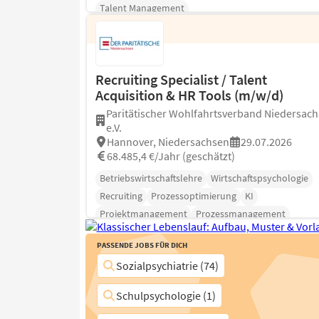
Talent Management
Recruiting Specialist / Talent
Acquisition & HR Tools (m/w/d)
Paritätischer Wohlfahrtsverband Niedersac
e.V.
Hannover, Niedersachsen
29.07.2026
68.485,4 €/Jahr (geschätzt)
Betriebswirtschaftslehre
Wirtschaftspsychologie
Recruiting
Prozessoptimierung
KI
Projektmanagement
Prozessmanagement
Passende Jobs für Dich
Sozialpsychiatrie (74)
Schulpsychologie (1)