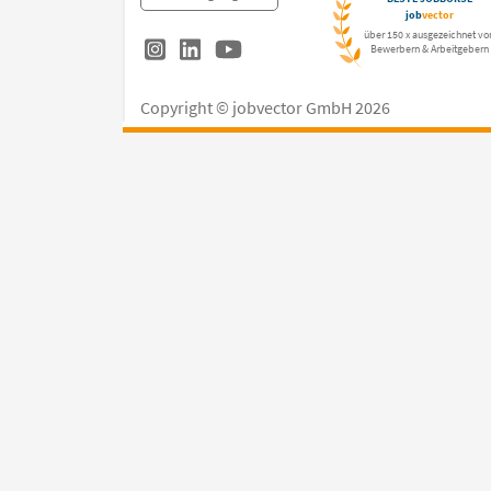
job
vector
über 150 x ausgezeichnet vo
Bewerbern & Arbeitgebern
Copyright © jobvector GmbH 2026