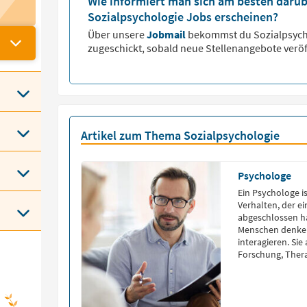
Wie informiert man sich am besten darüb
Sozialpsychologie Jobs erscheinen?
Über unsere
Jobmail
bekommst du
Sozialpsyc
zugeschickt, sobald neue Stellenangebote veröf
Artikel zum Thema Sozialpsychologie
Psychologe
Ein Psychologe i
Verhalten, der e
abgeschlossen h
Menschen denken
interagieren. Sie
Forschung, Thera