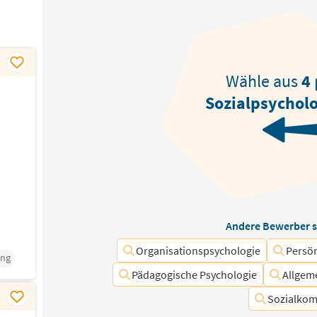
Wähle aus
4
Sozialpsychol
Andere Bewerber s
Organisationspsychologie
Persön
ing
Pädagogische Psychologie
Allgem
Sozialko