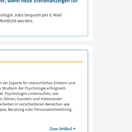
er, wann neue Stellenanzeigen für
hologie
Jobs bequem per E-Mail
fentlicht werden.
st ein Experte für menschliches Erleben und
in Studium der Psychologie erfolgreich
at. Psychologen untersuchen, wie
, fühlen, handeln und miteinander
 arbeiten in verschiedenen Bereichen wie
pie, Beratung oder Personalentwicklung.
Zum Artikel