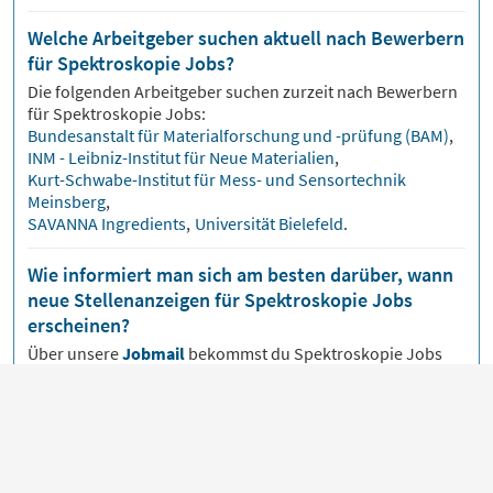
Welche Arbeitgeber suchen aktuell nach Bewerbern
für Spektroskopie Jobs?
Die folgenden Arbeitgeber suchen zurzeit nach Bewerbern
für
Spektroskopie
Jobs:
Bundesanstalt für Materialforschung und -prüfung (BAM)
,
INM - Leibniz-Institut für Neue Materialien
,
Kurt-Schwabe-Institut für Mess- und Sensortechnik
Meinsberg
,
SAVANNA Ingredients
,
Universität Bielefeld
.
Wie informiert man sich am besten darüber, wann
neue Stellenanzeigen für Spektroskopie Jobs
erscheinen?
Über unsere
Jobmail
bekommst du
Spektroskopie
Jobs
bequem per E-Mail zugeschickt, sobald neue
Stellenangebote veröffentlicht werden.
An welchen Orten gibt es aktuell die meisten
Spektroskopie Jobs?