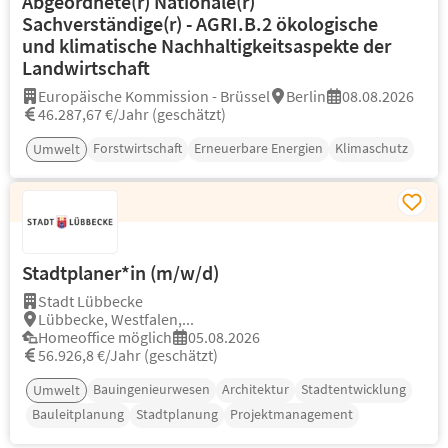
Abgeordnete(r) Nationale(r)
Sachverständige(r) - AGRI.B.2 ökologische
und klimatische Nachhaltigkeitsaspekte der
Landwirtschaft
Europäische Kommission - Brüssel
Berlin
08.08.2026
46.287,67 €/Jahr (geschätzt)
Forstwirtschaft
Erneuerbare Energien
Klimaschutz
Umwelt
Stadtplaner*in (m/w/d)
Stadt Lübbecke
Lübbecke, Westfalen,...
Homeoffice möglich
05.08.2026
56.926,8 €/Jahr (geschätzt)
Bauingenieurwesen
Architektur
Stadtentwicklung
Umwelt
Bauleitplanung
Stadtplanung
Projektmanagement