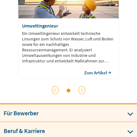
Umweltingenieur
Ein Umweltingenieur entwickelt technische
Lösungen zum Schutz von Wasser, Luft und Boden
sowie für ein nachhaltiges
Ressourcenmanagement. Er analysiert
Umweltauswirkungen von Industrie und
Infrastruktur und entwickelt Maßnahmen zur
Reduzierung von Schadstoffen. Dabei arbeitet er
interdisziplinär mit Wissenschaftlern, Behörden
Zum Artikel
und Unternehmen zusammen. Neben der Planung
technischer Systeme bewertet er
Umweltstandards und gesetzliche Vorgaben, um
deren Einhaltung […]
Für Bewerber
Beruf & Karriere