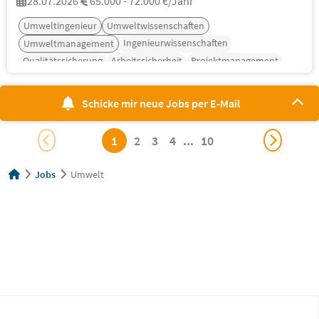
28.07.2026
65.000 - 72.000 €/Jahr
Umweltingenieur
Umweltwissenschaften
Ingenieurwissenschaften
Umweltmanagement
Qualitätssicherung
Arbeitssicherheit
Projektmanagement
Schicke mir neue Jobs per E-Mail
1
2
3
4
...
10
Jobs
Umwelt