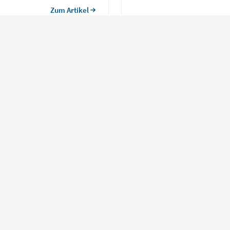
Übersicht über das Medizinstudi
Zum Artikel
bestens […]
Für Bewerber
Beruf & Karriere
Für Arbeitgeber
Über jobvector
AGB
Datenschutz
Impressum
Language
BESTE JOBBÖRSE