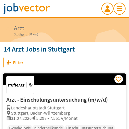
Arzt
Stuttgart (50 km)
14 Arzt Jobs in Stuttgart
Filter
Arzt - Einschulungsuntersuchung (m/w/d)
Landeshauptstadt Stuttgart
Stuttgart, Baden-Württemberg
31.07.2026
5.298 - 7.551 €/Monat
Gynäkologie
Kinderheilkunde
Einschulungsuntersuchung