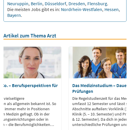
Neuruppin
,
Berlin
,
Düsseldorf
,
Dresden
,
Flensburg
.
Die meisten Jobs gibt es in:
Nordrhein-Westfalen
,
Hessen
,
Bayern
.
Artikel zum Thema Arzt
& Co. – Berufsperspektiven für
Das Medizinstudium – Dauer, 
Prüfungen
n vielseitigere
Die Regelstudienzeit für das Med
ven als allgemein bekannt ist. So
umfasst 12 Semester und lässt sic
auch immer mehr in Positionen
Abschnitte aufteilen: Vorklinik (1.
ven Medizin gefragt. Ob in der
Klinik (5. – 10. Semester) und Prak
schungseinrichtungen oder in
& 12. Semester). Da dich in jede
ern – die Berufsmöglichkeiten
unterschiedliche Prüfungen und P
tiger denn je.
erwarten, findest du in diesem Art