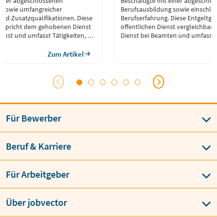
 einer abgeschlossenen
Beschäftigte mit einer abgeschlo
 sowie umfangreicher
Berufsausbildung sowie einschläg
und Zusatzqualifikationen. Diese
Berufserfahrung. Diese Entgeltgru
tspricht dem gehobenen Dienst
öffentlichen Dienst vergleichbar
ienst und umfasst Tätigkeiten, die
Dienst bei Beamten und umfasst 
rbeiten, die Bearbeitung
Fachkenntnisse und selbstständi
ge und oft auch die Leitung
erfordern. Beschäftigte in E 7 ü
Zum Artikel
der Projekte erfordern.
spezialisierte Tätigkeiten oder u
E 9c übernehmen häufig Aufgaben
Projekte und Aufgabenbereiche, 
n Verantwortungsgrad als in den
Routineaufgaben hinausgehen.
9a oder E 9b.
Für Bewerber
Beruf & Karriere
Für Arbeitgeber
Über jobvector