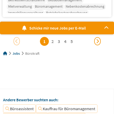
Betriebswirtschaftslehre
Gebäudemanagement
Mietverwaltung
Büromanagement
Nebenkostenabrechnung
Immobilienverwaltung
Betriebskostenabrechnung
Schicke mir neue Jobs per E-Mail
1
2
3
4
5
Jobs
Bürokraft
Andere Bewerber suchten auch:
Büroassistent
Kauffrau für Büromanagement