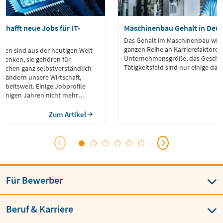
schafft neue Jobs für IT-
Maschinenbau Gehalt in Deu
Das Gehalt im Maschinenbau wird
ganzen Reihe an Karrierefaktoren 
gien sind aus der heutigen Welt
Unternehmensgröße, das Geschl
denken, sie gehören für
Tätigkeitsfeld sind nur einige dav
nschen ganz selbstverständlich
verändern unsere Wirtschaft,
Arbeitswelt. Einige Jobprofile
 wenigen Jahren nicht mehr
deren Seite entsteht eine Vielzahl
n und bestehende Jobs verändern
Zum Artikel
wird kaum noch eine Branche
ohne Informatik-Know-How
Für Bewerber
Beruf & Karriere