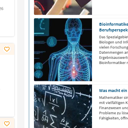
26
Bioinformatike
Berufsperspek
Das Spezialgebie
Biologen und Inf
vielen Forschun
Datenmengen anfa
Ergebnisauswert
Bioinformatiker 
6
Was macht ein
Mathematiker sin
mit vielfältigen 
Finanzwesen und
Probleme zu löse
Fähigkeiten, öff