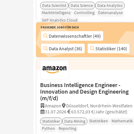
Data Scientist
Data Science
Data Analytics
Marktintelligenz
Controlling
Datenanalyse
SAP Analytics Cloud
Passende Jobs für Dich
Datenwissenschaftler (49)
Data Analyst (36)
Statistiker (140)
Business Intelligence Engineer -
Innovation and Design Engineering
(m/f/d)
Amazon
Düsseldorf, Nordrhein-Westfalen
31.07.2026
63.572,03 €/Jahr (geschätzt)
Statistiken
Mathematik
Statistiker
Data Mining
Python
Reporting