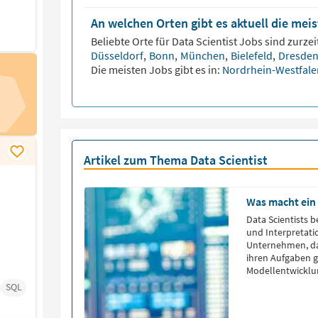
An welchen Orten gibt es aktuell die meis
Beliebte Orte für
Data Scientist
Jobs sind zurzeit
Düsseldorf
,
Bonn
,
München
,
Bielefeld
,
Dresde
Die meisten Jobs gibt es in:
Nordrhein-Westfal
Artikel zum Thema Data Scientist
Was macht ein 
Data Scientists 
und Interpretati
Unternehmen, da
ihren Aufgaben g
Modellentwicklu
SQL