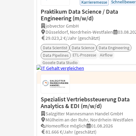
Schnellbewe
Karrieremesse
Praktikum Data Science / Data
Engineering (m/w/d)
jobvector GmbH
Düsseldorf, Nordrhein-Westfalen
03.08.20
29.023,2 €/Jahr (geschätzt)
Data Scientist
Data Science
Data Engineering
ETL-Prozesse
Airflow
Data Pipelines
Google Data Studio
Spezialist Vertriebssteuerung Data
Analytics & EDI (m/w/d)
Salzgitter Mannesmann Handel GmbH
Mülheim an der Ruhr, Nordrhein-Westfalen
Homeoffice möglich
01.08.2026
81.666 €/Jahr (geschätzt)