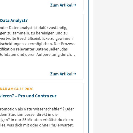
Zum Artikel
Data Analyst?
 oder Datenanalyst ist dafür zuständig,
en zu sammeln, zu bereinigen und zu
wertvolle Geschäftseinblicke zu gewinnen
tscheidungen zu ermöglichen. Der Prozess
tifikation relevanter Datenquellen, das
 Rohdaten und deren Aufbereitung durch
TL und Data Wrangling, um Fehler und
u minimieren. Im […]
Zum Artikel
AR AM 04.11.2026
vieren? – Pro und Contra zur
Promotion als Naturwissenschaftler*? Oder
 dem Studium besser direkt in die
eigen? In nur 35 Minuten erhältst du einen
lles, was dich mit oder ohne PhD erwartet.