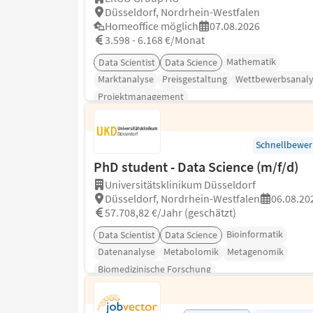
Düsseldorf, Nordrhein-Westfalen
Homeoffice möglich
07.08.2026
3.598 - 6.168 €/Monat
Mathematik
Data Scientist
Data Science
Marktanalyse
Preisgestaltung
Wettbewerbsanaly
Projektmanagement
Schnellbewe
PhD student - Data Science (m/f/d)
Universitätsklinikum Düsseldorf
Düsseldorf, Nordrhein-Westfalen
06.08.20
57.708,82 €/Jahr (geschätzt)
Bioinformatik
Data Scientist
Data Science
Datenanalyse
Metabolomik
Metagenomik
Biomedizinische Forschung