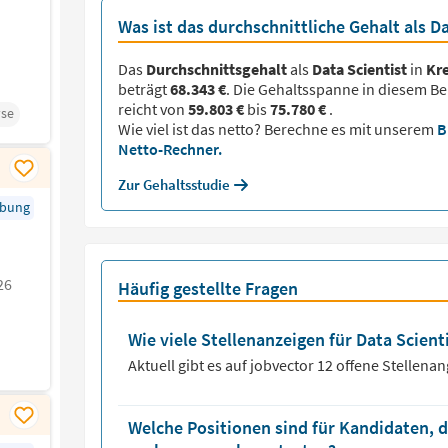
Was ist das durchschnittliche Gehalt als Da
Das
Durchschnittsgehalt
als
Data Scientist
in
Kre
beträgt
68.343 €
. Die Gehaltsspanne in diesem Be
reicht von
59.803 €
bis
75.780 €
.
se
Wie viel ist das netto? Berechne es mit unserem
B
Netto-Rechner.
Zur Gehaltsstudie
rbung
26
Häufig gestellte Fragen
Wie viele Stellenanzeigen für Data Scienti
Aktuell gibt es auf jobvector
12
offene Stellena
Welche Positionen sind für Kandidaten, d