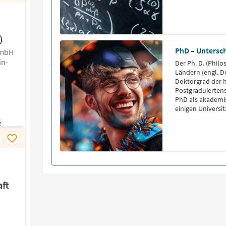
)
PhD – Untersc
GmbH
in-
Der Ph. D. (Philo
Ländern (engl. D
Doktorgrad der 
Postgraduiertens
PhD als akademi
einigen Universi
verliehen. Der P
g
traditionellen deu
phil., […]
aft