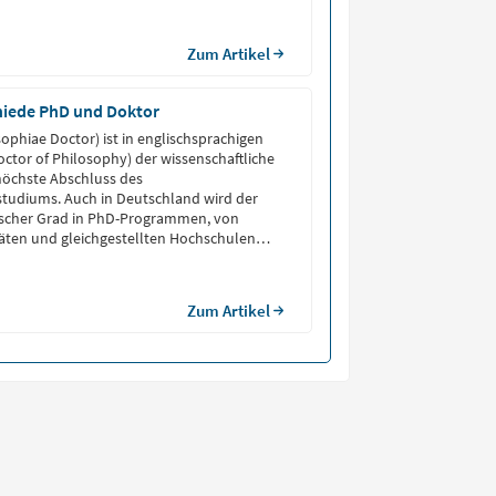
Zum Artikel
hiede PhD und Doktor
sophiae Doctor) ist in englischsprachigen
octor of Philosophy) der wissenschaftliche
höchste Abschluss des
tudiums. Auch in Deutschland wird der
scher Grad in PhD-Programmen, von
täten und gleichgestellten Hochschulen
h.D. steht im Einklang mit dem
tschen Doktortitel (z.B. Dr. rer. nat., Dr.
Zum Artikel