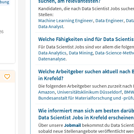
suchen, am relevantesten?
rbung
Kandidaten, die nach
Data Scientist
Jobs suchen
Stellen:
Machine Learning Engineer
,
Data Engineer
,
Dat
Data Analyst
.
26
Welche Fähigkeiten sind für Data Scienti
Für
Data Scientist
Jobs sind vor allem die folge
Data Analytics
,
Data Mining
,
Data-Science-Met
Datenanalyse
.
Welche Arbeitgeber suchen aktuell nach 
in Krefeld?
Die folgenden Arbeitgeber suchen zurzeit nach
Amazon
,
Universitätsklinikum Düsseldorf
,
BMW
Bundesanstalt für Materialforschung und -prü
Wie informiert man sich am besten darüb
Data Scientist Jobs in Krefeld erscheinen
Über unsere
Jobmail
bekommst du
Data Scient
sobald neue Stellenangebote veröffentlicht wer