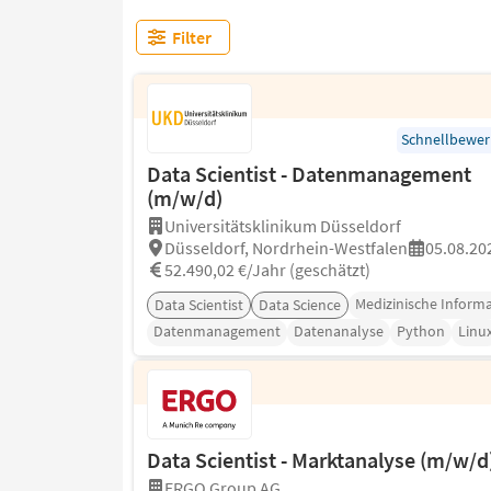
Filter
Schnellbewe
Data Scientist - Datenmanagement
(m/w/d)
Universitätsklinikum Düsseldorf
Düsseldorf, Nordrhein-Westfalen
05.08.20
52.490,02 €/Jahr (geschätzt)
Medizinische Informa
Data Scientist
Data Science
Datenmanagement
Datenanalyse
Python
Linu
Data Scientist - Marktanalyse (m/w/d
ERGO Group AG