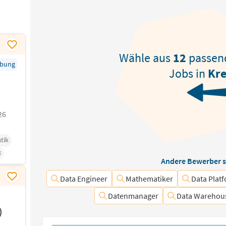
Wähle aus
12
passe
rbung
Jobs in
Kre
26
tik
x
Andere Bewerber s
Data Engineer
Mathematiker
Data Plat
Datenmanager
Data Warehous
)