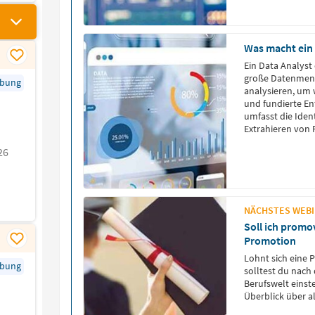
Was macht ein 
Ein Data Analyst
große Datenmeng
rbung
analysieren, um 
und fundierte En
umfasst die Iden
Extrahieren von
Techniken wie E
26
Inkonsistenzen z
NÄCHSTES WEBIN
Soll ich promo
Promotion
Lohnt sich eine 
rbung
solltest du nach
Berufswelt einst
Überblick über a