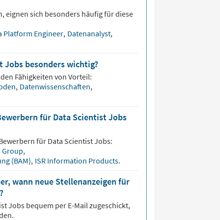
, eignen sich besonders häufig für diese
a Platform Engineer
,
Datenanalyst
,
st Jobs besonders wichtig?
nden Fähigkeiten von Vorteil:
hoden
,
Datenwissenschaften
,
Bewerbern für Data Scientist Jobs
 Bewerbern für
Data Scientist
Jobs:
 Group
,
fung (BAM)
,
ISR Information Products
.
er, wann neue Stellenanzeigen für
?
ist
Jobs bequem per E-Mail zugeschickt,
den.