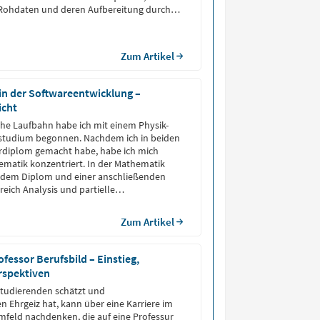
 Rohdaten und deren Aufbereitung durch
TL und Data Wrangling, um Fehler und
u minimieren. Im […]
Zum Artikel
in der Softwareentwicklung –
icht
he Laufbahn habe ich mit einem Physik-
tudium begonnen. Nachdem ich in beiden
rdiplom gemacht habe, habe ich mich
matik konzentriert. In der Mathematik
t dem Diplom und einer anschließenden
eich Analysis und partielle
hungen weiter.
Zum Artikel
ofessor Berufsbild – Einstieg,
rspektiven
Studierenden schätzt und
n Ehrgeiz hat, kann über eine Karriere im
feld nachdenken, die auf eine Professur