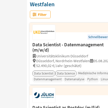
Westfalen
Filter
Schnellbewe
Data Scientist - Datenmanagement
(m/w/d)
Universitätsklinikum Düsseldorf
Düsseldorf, Nordrhein-Westfalen
05.08.20
52.490,02 €/Jahr (geschätzt)
Medizinische Informa
Data Scientist
Data Science
Datenmanagement
Datenanalyse
Python
Linu
Data Scientist as Postdoc (m/f/d)