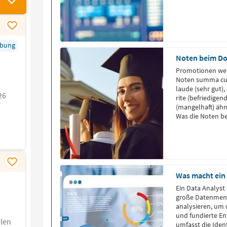
rbung
Noten beim D
Promotionen wer
Noten summa cu
laude (sehr gut),
26
rite (befriedigen
(mangelhaft) ähn
Was die Noten b
erfährst du in d
Bei der Bewertu
Was macht ein 
Ein Data Analyst
große Datenmeng
analysieren, um 
und fundierte En
len
umfasst die Iden