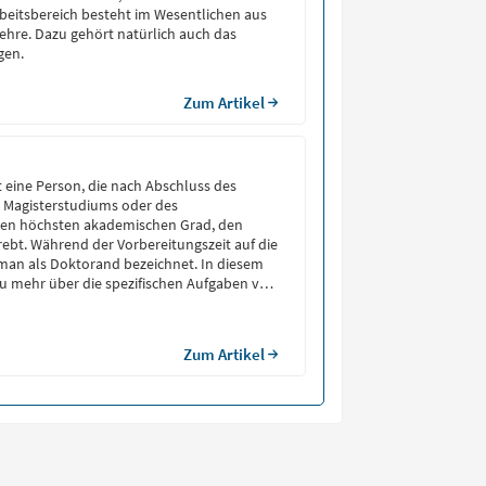
rbeitsbereich besteht im Wesentlichen aus
hre. Dazu gehört natürlich auch das
gen.
Zum Artikel
t eine Person, die nach Abschluss des
, Magisterstudiums oder des
en höchsten akademischen Grad, den
trebt. Während der Vorbereitungszeit auf die
man als Doktorand bezeichnet. In diesem
 du mehr über die spezifischen Aufgaben von
 Gehalt und den Status als Studierende.
Zum Artikel