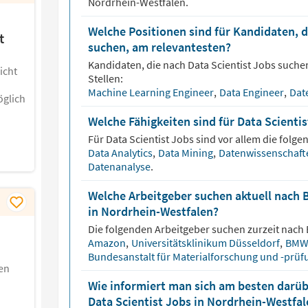
Nordrhein-Westfalen.
Welche Positionen sind für Kandidaten, d
t
suchen, am relevantesten?
Kandidaten, die nach
Data Scientist
Jobs suchen
icht
Stellen:
Machine Learning Engineer
,
Data Engineer
,
Dat
glich
Welche Fähigkeiten sind für Data Scienti
Für
Data Scientist
Jobs sind vor allem die folge
Data Analytics
,
Data Mining
,
Datenwissenschaf
Datenanalyse
.
Welche Arbeitgeber suchen aktuell nach 
in Nordrhein-Westfalen?
Die folgenden Arbeitgeber suchen zurzeit nach
Amazon
,
Universitätsklinikum Düsseldorf
,
BMW
Bundesanstalt für Materialforschung und -prü
en
Wie informiert man sich am besten darüb
Data Scientist Jobs in Nordrhein-Westfa