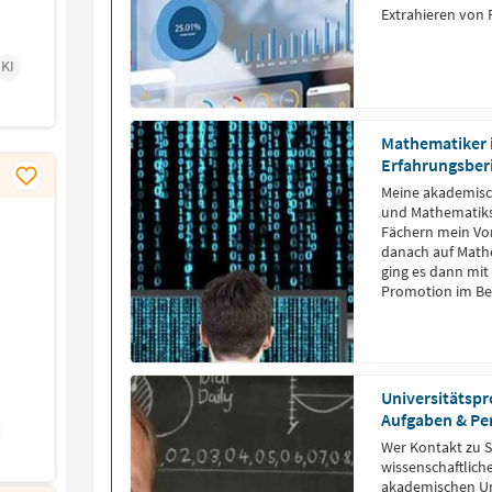
Extrahieren von
Techniken wie E
Inkonsistenzen z
KI
Mathematiker 
Erfahrungsber
Meine akademisc
und Mathematiks
Fächern mein Vo
danach auf Mathe
ging es dann mi
Promotion im Ber
Differenzialgleic
Universitätspr
Aufgaben & Pe
Wer Kontakt zu 
wissenschaftliche
akademischen Um