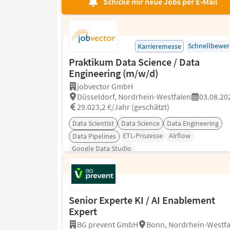
Schicke mir neue Jobs per E-Mail
Schnellbewe
Karrieremesse
Praktikum Data Science / Data
Engineering (m/w/d)
jobvector GmbH
Düsseldorf, Nordrhein-Westfalen
03.08.20
29.023,2 €/Jahr (geschätzt)
Data Scientist
Data Science
Data Engineering
ETL-Prozesse
Airflow
Data Pipelines
Google Data Studio
Senior Experte KI / AI Enablement
Expert
BG prevent GmbH
Bonn, Nordrhein-Westfa