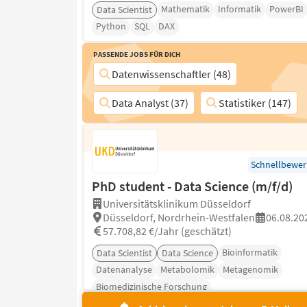
Mathematik
Informatik
PowerBI
Data Scientist
Python
SQL
DAX
Passende Jobs für Dich
Datenwissenschaftler (48)
Data Analyst (37)
Statistiker (147)
Schnellbewe
PhD student - Data Science (m/f/d)
Universitätsklinikum Düsseldorf
Düsseldorf, Nordrhein-Westfalen
06.08.20
57.708,82 €/Jahr (geschätzt)
Bioinformatik
Data Scientist
Data Science
Datenanalyse
Metabolomik
Metagenomik
Biomedizinische Forschung