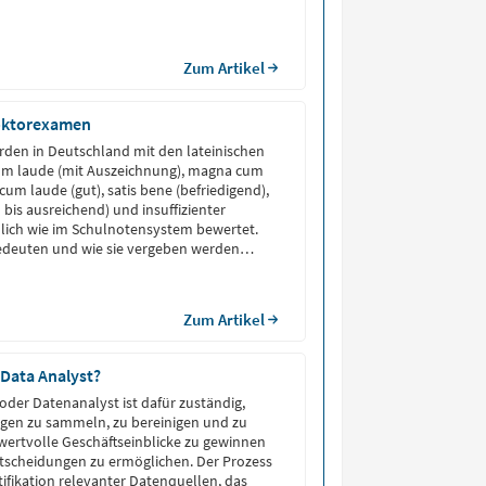
Zum Artikel
oktorexamen
den in Deutschland mit den lateinischen
m laude (mit Auszeichnung), magna cum
 cum laude (gut), satis bene (befriedigend),
d bis ausreichend) und insuffizienter
lich wie im Schulnotensystem bewertet.
edeuten und wie sie vergeben werden
iesem Artikel. Promotionsnoten Bedeutung
ng […]
Zum Artikel
Data Analyst?
 oder Datenanalyst ist dafür zuständig,
en zu sammeln, zu bereinigen und zu
wertvolle Geschäftseinblicke zu gewinnen
tscheidungen zu ermöglichen. Der Prozess
tifikation relevanter Datenquellen, das