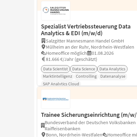
Spezialist Vertriebssteuerung Data
Analytics & EDI (m/w/d)
Salzgitter Mannesmann Handel GmbH
Mülheim an der Ruhr, Nordrhein-Westfalen
Homeoffice möglich
01.08.2026
81.666 €/Jahr (geschätzt)
Data Scientist
Data Science
Data Analytics
Marktintelligenz
Controlling
Datenanalyse
SAP Analytics Cloud
Trainee Sicherungseinrichtung (m/w/
Bundesverband der Deutschen Volksbanken
Raiffeisenbanken
Bonn, Nordrhein-Westfalen
Homeoffice mö