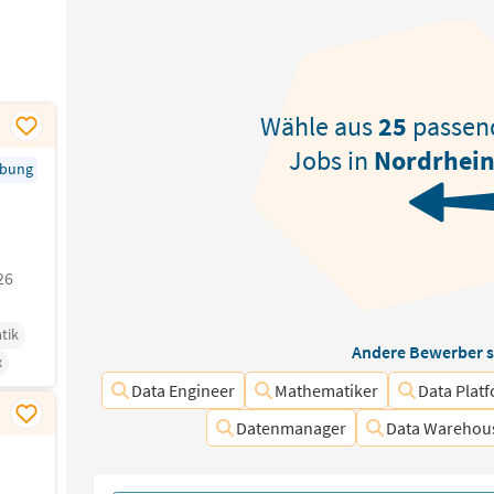
Wähle aus
25
passe
Jobs in
Nordrhein
rbung
26
tik
Andere Bewerber s
x
Data Engineer
Mathematiker
Data Plat
Datenmanager
Data Warehous