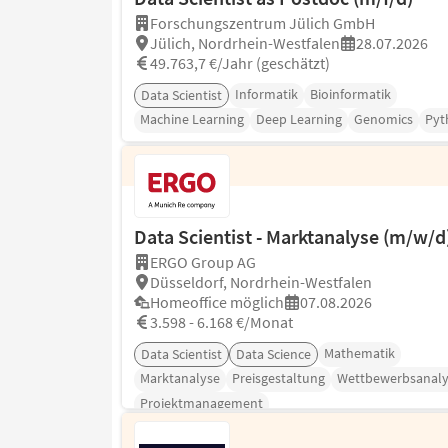
Forschungszentrum Jülich GmbH
Jülich, Nordrhein-Westfalen
28.07.2026
49.763,7 €/Jahr (geschätzt)
Informatik
Bioinformatik
Data Scientist
Machine Learning
Deep Learning
Genomics
Pyt
Data Scientist - Marktanalyse (m/w/d
ERGO Group AG
Düsseldorf, Nordrhein-Westfalen
Homeoffice möglich
07.08.2026
3.598 - 6.168 €/Monat
Mathematik
Data Scientist
Data Science
Marktanalyse
Preisgestaltung
Wettbewerbsanaly
Projektmanagement