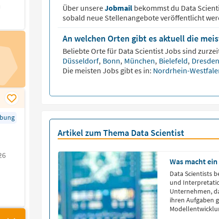
Über unsere
Jobmail
bekommst du
Data Scient
sobald neue Stellenangebote veröffentlicht wer
An welchen Orten gibt es aktuell die meis
Beliebte Orte für
Data Scientist
Jobs sind zurzeit
Düsseldorf
,
Bonn
,
München
,
Bielefeld
,
Dresde
Die meisten Jobs gibt es in:
Nordrhein-Westfal
rbung
Artikel zum Thema Data Scientist
26
Was macht ein 
Data Scientists 
und Interpretati
Unternehmen, da
ihren Aufgaben g
Modellentwicklu