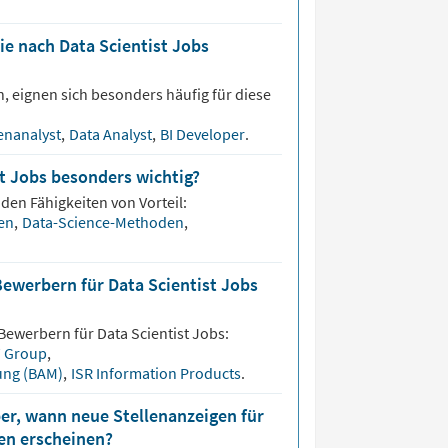
ie nach Data Scientist Jobs
, eignen sich besonders häufig für diese
enanalyst
,
Data Analyst
,
BI Developer
.
st Jobs besonders wichtig?
nden Fähigkeiten von Vorteil:
ten
,
Data-Science-Methoden
,
Bewerbern für Data Scientist Jobs
 Bewerbern für
Data Scientist
Jobs:
 Group
,
fung (BAM)
,
ISR Information Products
.
er, wann neue Stellenanzeigen für
len erscheinen?