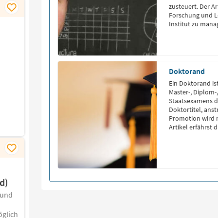
zusteuert. Der A
Forschung und Le
Institut zu mana
Doktorand
Ein Doktorand is
Master-, Diplom-
Staatsexamens d
Doktortitel, ans
Promotion wird 
Artikel erfährst
Doktoranden, das
Was ist ein […]
d)
 und
glich