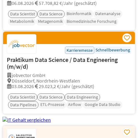
06.08.2026
57.708,82 €/Jahr (geschätzt)
Bioinformatik
Datenanalyse
Data Scientist
Data Science
Metabolomik
Metagenomik
Biomedizinische Forschung
Schnellbewerbung
Karrieremesse
Praktikum Data Science / Data Engineering
(m/w/d)
jobvector GmbH
Düsseldorf, Nordrhein-Westfalen
03.08.2026
29.023,2 €/Jahr (geschätzt)
Data Scientist
Data Science
Data Engineering
ETL-Prozesse
Airflow
Google Data Studio
Data Pipelines